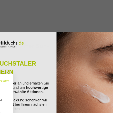
sitiv, After Sun-
FUCHSTALER
HERN
ressum
Haut geeignet
ewsletter an und erhalten Sie
ationen rund um
hochwertige
nd ausgewählte Aktionen.
Ihre Anmeldung schenken wir
nd
 Sie direkt bei Ihrem nächsten
ösen können.
r