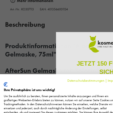
Mehr Informationen
Art.-Nr.:
KO307113
EAN: 4013566001134
Beschreibung
Produktinformationen "Aloe Vera Sen
Gelmaske, 75ml"
JETZT 150 
AfterSun Gelmaske mit Soforteffekt
SIC
Datenschutzbestimmungen
|
Imp
Hauttyp:
Für empfindliche, normale sowie sonnengeschädigte 
Melden Sie sich zu unserem N
regelmäßig exklusive Inform
Ihre Privatsphäre ist uns wichtig!
Pflege, neue Produkte u
* Kühlende Gelmaske mit Soforteffekt
Um Sie ausführlich zu beraten, Ihnen personalisierte Inhalte anzuzeigen und Ihnen ein
Als kleines Dankeschön für 
großartiges Webseiten-Erlebnis bieten zu können, nutzen wir auf unserer Seite Cookies u
* Spendet Feuchtigkeit
Trackingmethoden. In den Datenschutzhinweisen können Sie einsehen, welche Dienste wir
Ihnen
150 Fuchstaler*
, die
* Reduziert Rötungen und Reizungen
einsetzen und jederzeit, auch durch nachträgliche Änderung der Einstellungen, selbst
Einkauf einl
entscheiden, ob und inwieweit Sie diesen zustimmen möchten. Sie können Ihre Auswahl de