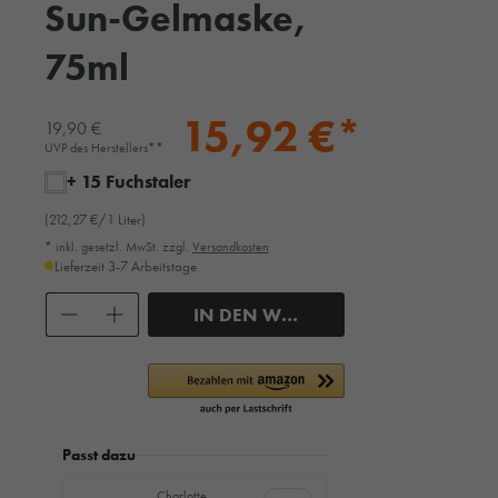
Sun-Gelmaske,
75ml
15,92 €*
19,90 €
UVP des Herstellers**
+ 15 Fuchstaler
(212,27 €/1 Liter)
* inkl. gesetzl. MwSt. zzgl.
Versandkosten
Lieferzeit 3-7 Arbeitstage
Anzahl
IN DEN WARENKORB
Passt dazu
Charlotte