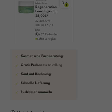
Meentzen
+
Regeneration
Feuchtigkeitsc
reme Nacht,
25,92€*
50ml
32,40€ UVP
518,40 €* / 1
Liter
+ 25 Fuchstaler
Sofort verfügbar
Kosmetische Fachberatung
✓
Gratis Proben
zur Bestellung
✓
Kauf auf Rechnung
✓
Schnelle Lieferung
✓
Fuchstaler sammeln
✓