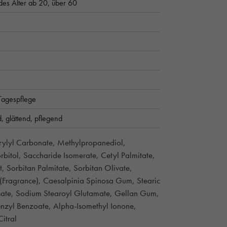
des Alter ab 20,
über 60
Tagespflege
d,
glättend,
pflegend
prylyl Carbonate, Methylpropanediol,
rbitol, Saccharide Isomerate, Cetyl Palmitate,
t, Sorbitan Palmitate, Sorbitan Olivate,
 (Fragrance), Caesalpinia Spinosa Gum, Stearic
sate, Sodium Stearoyl Glutamate, Gellan Gum,
enzyl Benzoate, Alpha-Isomethyl Ionone,
Citral