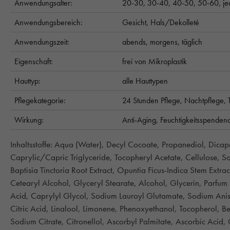
Anwendungsalter:
20-30,
30-40,
40-50,
50-60,
je
Anwendungsbereich:
Gesicht,
Hals/Dekolleté
Anwendungszeit:
abends,
morgens,
täglich
Eigenschaft:
frei von Mikroplastik
Hauttyp:
alle Hauttypen
Pflegekategorie:
24 Stunden Pflege,
Nachtpflege,
Wirkung:
Anti-Aging,
Feuchtigkeitsspenden
Inhaltsstoffe: Aqua (Water), Decyl Cocoate, Propanediol, Dica
Caprylic/Capric Triglyceride, Tocopheryl Acetate, Cellulose, So
Baptisia Tinctoria Root Extract, Opuntia Ficus-Indica Stem Extrac
Cetearyl Alcohol, Glyceryl Stearate, Alcohol, Glycerin, Parfum
Acid, Caprylyl Glycol, Sodium Lauroyl Glutamate, Sodium Ani
Citric Acid, Linalool, Limonene, Phenoxyethanol, Tocopherol, B
Sodium Citrate, Citronellol, Ascorbyl Palmitate, Ascorbic Acid, 