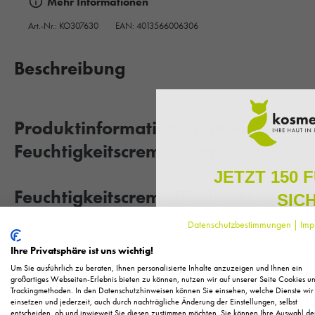
Mehr Informationen
Art.-Nr.:
KO307630
EAN: 4013566006306
Beschreibung
Produktinformationen "Meentzen fo
Feuchtigkeitscreme, 50ml"
JETZT 150 
Feuchtigkeitscreme für den Mann
SIC
Datenschutzbestimmungen
|
Imp
Verbessern Sie die Widerstandsfähigkeit Ihrer Haut mit der 24h 
Melden Sie sich zu unserem N
regelmäßig exklusive Inform
Meentzen for men Linie von Charlotte Meentzen. Ihre Haut erstrahl
Ihre Privatsphäre ist uns wichtig!
Pflege, neue Produkte u
Um Sie ausführlich zu beraten, Ihnen personalisierte Inhalte anzuzeigen und Ihnen ein
Als kleines Dankeschön für 
großartiges Webseiten-Erlebnis bieten zu können, nutzen wir auf unserer Seite Cookies u
Unterstützen Sie Ihre Haut mit dieser Feuchtigkeitscreme von Ch
Trackingmethoden. In den Datenschutzhinweisen können Sie einsehen, welche Dienste wir
Ihnen
150 Fuchstaler*
, die
mehr Stress und schädlichen Umwelteinflüssen geschwächt werd
einsetzen und jederzeit, auch durch nachträgliche Änderung der Einstellungen, selbst
Einkauf einl
entscheiden, ob und inwieweit Sie diesen zustimmen möchten. Sie können Ihre Auswahl de