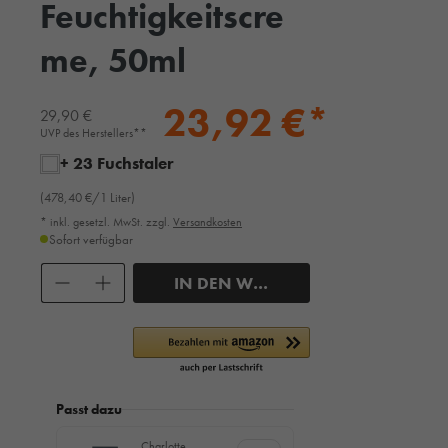
Feuchtigkeitscre
me, 50ml
23,92 €*
29,90 €
UVP des Herstellers**
+ 23 Fuchstaler
(478,40 €/1 Liter)
* inkl. gesetzl. MwSt. zzgl.
Versandkosten
Sofort verfügbar
Anzahl
IN DEN WARENKORB
Passt dazu
Charlotte