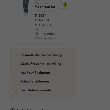
Meentzen
+
Meentzen for
men, 2-in-1
Body & Hair
11,92€*
Wash
14,90€ UVP
Duschgel,
59,60 €* / 1
200ml
Liter
+ 11 Fuchstaler
Sofort verfügbar
Kosmetische Fachberatung
✓
Gratis Proben
zur Bestellung
✓
Kauf auf Rechnung
✓
Schnelle Lieferung
✓
Fuchstaler sammeln
✓