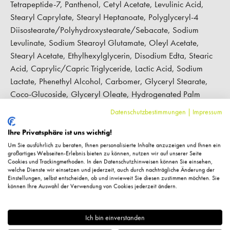
Tetrapeptide-7, Panthenol, Cetyl Acetate, Levulinic Acid,
Stearyl Caprylate, Stearyl Heptanoate, Polyglyceryl-4
Diisostearate/Polyhydroxystearate/Sebacate, Sodium
Levulinate, Sodium Stearoyl Glutamate, Oleyl Acetate,
Stearyl Acetate, Ethylhexylglycerin, Disodium Edta, Stearic
Acid, Caprylic/Capric Triglyceride, Lactic Acid, Sodium
Lactate, Phenethyl Alcohol, Carbomer, Glyceryl Stearate,
Coco-Glucoside, Glyceryl Oleate, Hydrogenated Palm
Glycerides Citrate, Citric Acid, Sodium Dehydroacetate,
Datenschutzbestimmungen
|
Impressum
Phenoxyethanol, Potassium Sorbate, Parfum (Fragrance),
Hexyl Cinnamal, Limonene, Linalool
Ihre Privatsphäre ist uns wichtig!
Um Sie ausführlich zu beraten, Ihnen personalisierte Inhalte anzuzeigen und Ihnen ein
großartiges Webseiten-Erlebnis bieten zu können, nutzen wir auf unserer Seite
Hersteller-Kontaktinformationen
Cookies und Trackingmethoden. In den Datenschutzhinweisen können Sie einsehen,
welche Dienste wir einsetzen und jederzeit, auch durch nachträgliche Änderung der
Einstellungen, selbst entscheiden, ob und inwieweit Sie diesen zustimmen möchten. Sie
können Ihre Auswahl der Verwendung von Cookies jederzeit ändern.
Kundenbewertungen
Ich bin einverstanden