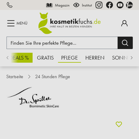
Magazin
Institut
inhalt springen
MENÜ
CHSDEALS %
GRATIS
PFLEGE
HERREN
SONNE
Startseite
24 Stunden Pflege