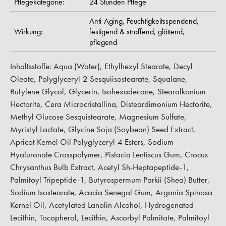
Pflegekategorie:
24 Stunden Pflege
Anti-Aging,
Feuchtigkeitsspendend,
Wirkung:
festigend & straffend,
glättend,
pflegend
Inhaltsstoffe: Aqua (Water), Ethylhexyl Stearate, Decyl
Oleate, Polyglyceryl-2 Sesquiisostearate, Squalane,
Butylene Glycol, Glycerin, Isohexadecane, Stearalkonium
Hectorite, Cera Microcristallina, Disteardimonium Hectorite,
Methyl Glucose Sesquistearate, Magnesium Sulfate,
Myristyl Lactate, Glycine Soja (Soybean) Seed Extract,
Apricot Kernel Oil Polyglyceryl-4 Esters, Sodium
Hyaluronate Crosspolymer, Pistacia Lentiscus Gum, Crocus
Chrysanthus Bulb Extract, Acetyl Sh-Heptapeptide-1,
Palmitoyl Tripeptide-1, Butyrospermum Parkii (Shea) Butter,
Sodium Isostearate, Acacia Senegal Gum, Argania Spinosa
Kernel Oil, Acetylated Lanolin Alcohol, Hydrogenated
Lecithin, Tocopherol, Lecithin, Ascorbyl Palmitate, Palmitoyl