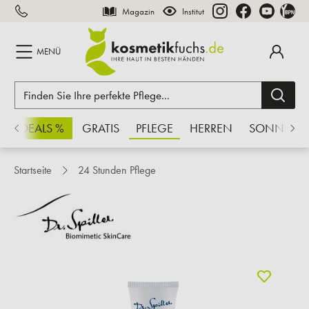
Magazin
Institut
inhalt springen
MENÜ
CHSDEALS %
GRATIS
PFLEGE
HERREN
SONNE
Startseite
24 Stunden Pflege