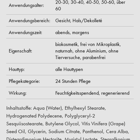
20-30,
30-40,
40-50,
50-60,
über
Anwendungsalter:
60
Anwendungsbereich:
Gesicht,
Hals/Dekolleté
Anwendungszeit:
abends,
morgens
biokosmetik,
frei von Mikroplastik,
Eigenschaft:
naturnah,
ohne Aluminium,
ohne
Tierversuche,
parabenfrei
Hauttyp:
alle Hauttypen
Pflegekategorie:
24 Stunden Pflege
Wirkung:
Feuchtigkeitsspendend,
regenerierend
Inhaltsstoffe: Aqua (Water), Ethylhexyl Stearate,
Hydrogenated Polydecene, Polyglyceryl-2
Sesquiisostearate, Butylene Glycol, Vitis Vinifera (Grape)
Seed Oil, Glycerin, Sodium Citrate, Panthenol, Cera Alba,
Disteardimonium Hectorite, Myristyl Lactate, Stearalkonium