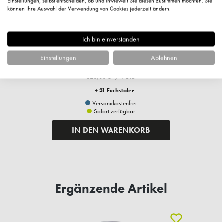
Einstellungen, selbst entscheiden, ob und inwieweit Sie diesen zustimmen möchten. Sie
können Ihre Auswahl der Verwendung von Cookies jederzeit ändern.
Azulen Creme, 50ml
Ich bin einverstanden
31,00 €*
Einstellungen
Ablehnen
620,00 €* / 1 Liter
+ 31 Fuchstaler
Versandkostenfrei
Sofort verfügbar
IN DEN WARENKORB
Ergänzende Artikel