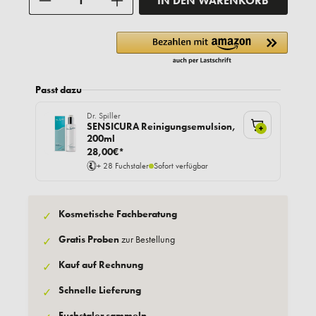
IN DEN WARENKORB
Passt dazu
Dr. Spiller
SENSICURA Reinigungsemulsion,
+
200ml
28,00€*
+ 28 Fuchstaler
Sofort verfügbar
Kosmetische Fachberatung
✓
Gratis Proben
zur Bestellung
✓
Kauf auf Rechnung
✓
Schnelle Lieferung
✓
Fuchstaler sammeln