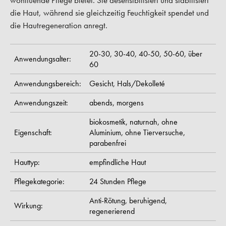
wohltuende Pflege bietet. Sie desensibilisiert und stabilisiert
die Haut, während sie gleichzeitig Feuchtigkeit spendet und
die Hautregeneration anregt.
20-30,
30-40,
40-50,
50-60,
über
Anwendungsalter:
60
Anwendungsbereich:
Gesicht,
Hals/Dekolleté
Anwendungszeit:
abends,
morgens
biokosmetik,
naturnah,
ohne
Eigenschaft:
Aluminium,
ohne Tierversuche,
parabenfrei
Hauttyp:
empfindliche Haut
Pflegekategorie:
24 Stunden Pflege
Anti-Rötung,
beruhigend,
Wirkung:
regenerierend