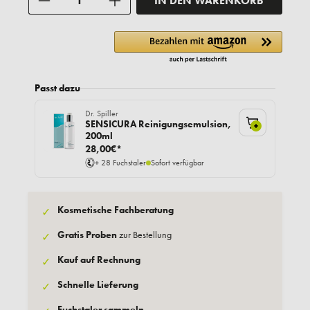
IN DEN WARENKORB
Passt dazu
Dr. Spiller
SENSICURA Reinigungsemulsion,
+
200ml
28,00€*
+ 28 Fuchstaler
Sofort verfügbar
Kosmetische Fachberatung
✓
Gratis Proben
zur Bestellung
✓
Kauf auf Rechnung
✓
Schnelle Lieferung
✓
Fuchstaler sammeln