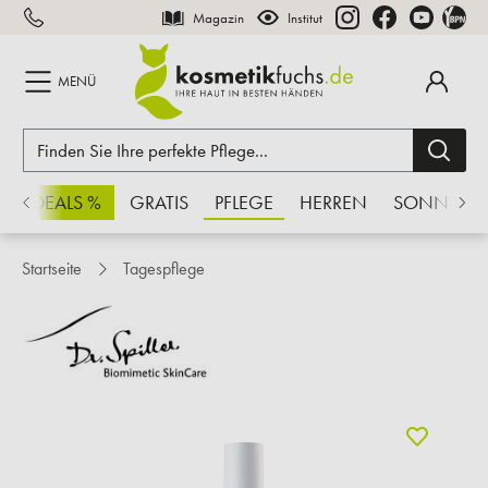
Magazin
Institut
inhalt springen
MENÜ
CHSDEALS %
GRATIS
PFLEGE
HERREN
SONNE
Startseite
Tagespflege