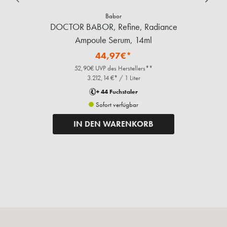
Babor
DOCTOR BABOR, Refine, Radiance
R
Ampoule Serum, 14ml
44,97€*
52,90€ UVP des Herstellers**
3.212,14 €* / 1 Liter
+ 44 Fuchstaler
Sofort verfügbar
IN DEN WARENKORB