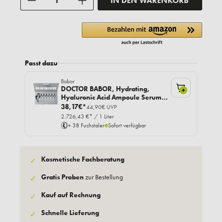
IN DEN WARENKORB
Passt dazu
Babor
DOCTOR BABOR, Hydrating,
+
Hyaluronic Acid Ampoule Serum,
14ml
38,17€*
44,90€ UVP
2.726,43 €* / 1 Liter
+ 38 Fuchstaler
Sofort verfügbar
Kosmetische Fachberatung
✓
Gratis Proben
zur Bestellung
✓
Kauf auf Rechnung
✓
Schnelle Lieferung
✓