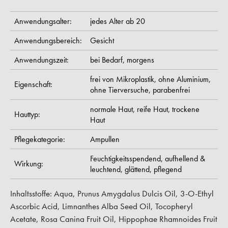
Anwendungsalter:
jedes Alter ab 20
Anwendungsbereich:
Gesicht
Anwendungszeit:
bei Bedarf,
morgens
frei von Mikroplastik,
ohne Aluminium,
Eigenschaft:
ohne Tierversuche,
parabenfrei
normale Haut,
reife Haut,
trockene
Hauttyp:
Haut
Pflegekategorie:
Ampullen
Feuchtigkeitsspendend,
aufhellend &
Wirkung:
leuchtend,
glättend,
pflegend
Inhaltsstoffe: Aqua, Prunus Amygdalus Dulcis Oil, 3-O-Ethyl
Ascorbic Acid, Limnanthes Alba Seed Oil, Tocopheryl
Acetate, Rosa Canina Fruit Oil, Hippophae Rhamnoides Fruit