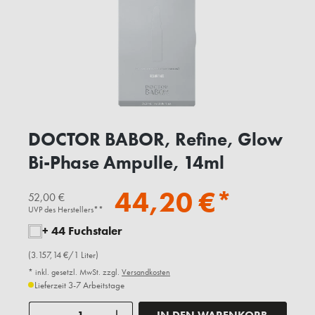
DOCTOR BABOR, Refine, Glow
Bi-Phase Ampulle, 14ml
44,20 €*
52,00 €
UVP des Herstellers**
+ 44 Fuchstaler
(3.157,14 €/1 Liter)
* inkl. gesetzl. MwSt. zzgl.
Versandkosten
Lieferzeit 3-7 Arbeitstage
Anzahl