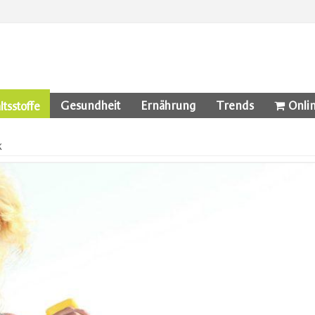
Gesundheit
Ernährung
Trends
Onli
ltsstoffe
k