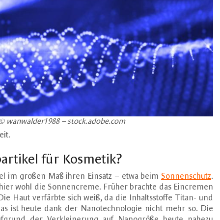
© wanwalder1988 – stock.adobe.com
it.
rtikel für Kosmetik?
ikel im großen Maß ihren Einsatz – etwa beim
Sonnenschutz
.
 hier wohl die Sonnencreme. Früher brachte das Eincremen
e Haut verfärbte sich weiß, da die Inhaltsstoffe Titan- und
Das ist heute dank der Nanotechnologie nicht mehr so. Die
aufgrund der Verkleinerung auf Nanogröße heute nahezu