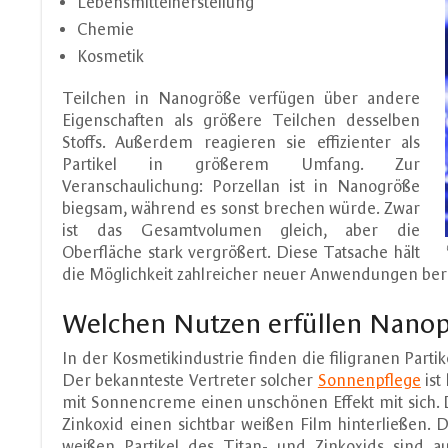
Lebensmittelherstellung
Chemie
Kosmetik
Teilchen in Nanogröße verfügen über andere
Eigenschaften als größere Teilchen desselben
Stoffs. Außerdem reagieren sie effizienter als
Partikel in größerem Umfang. Zur
Veranschaulichung: Porzellan ist in Nanogröße
biegsam, während es sonst brechen würde. Zwar
ist das Gesamtvolumen gleich, aber die
Oberfläche stark vergrößert. Diese Tatsache hält
die Möglichkeit zahlreicher neuer Anwendungen bere
Welchen Nutzen erfüllen Nanopa
In der Kosmetikindustrie finden die filigranen Part
Der bekannteste Vertreter solcher
Sonnenpflege
ist
mit Sonnencreme einen unschönen Effekt mit sich. Di
Zinkoxid einen sichtbar weißen Film hinterließen. 
weißen Partikel des Titan- und Zinkoxids sind 