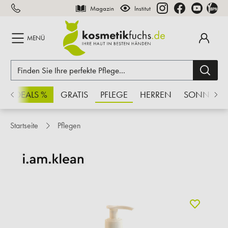
Magazin
Institut
inhalt springen
MENÜ
CHSDEALS %
GRATIS
PFLEGE
HERREN
SONNE
Startseite
Pflegen