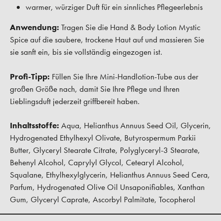
warmer, würziger Duft für ein sinnliches Pflegeerlebnis
Anwendung:
Tragen Sie die Hand & Body Lotion Mystic
Spice auf die saubere, trockene Haut auf und massieren Sie
sie sanft ein, bis sie vollständig eingezogen ist.
Profi-Tipp:
Füllen Sie Ihre Mini-Handlotion-Tube aus der
großen Größe nach, damit Sie Ihre Pflege und Ihren
Lieblingsduft jederzeit griffbereit haben.
Inhaltsstoffe:
Aqua, Helianthus Annuus Seed Oil, Glycerin,
Hydrogenated Ethylhexyl Olivate, Butyrospermum Parkii
Butter, Glyceryl Stearate Citrate, Polyglyceryl-3 Stearate,
Behenyl Alcohol, Caprylyl Glycol, Cetearyl Alcohol,
Squalane, Ethylhexylglycerin, Helianthus Annuus Seed Cera,
Parfum, Hydrogenated Olive Oil Unsaponifiables, Xanthan
Gum, Glyceryl Caprate, Ascorbyl Palmitate, Tocopherol