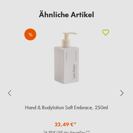
Ähnliche Artikel
%
ml
Hand & Bodylotion Soft Embrace, 250ml
M
22,49 €*
24,99 € UVP des Herstellers**