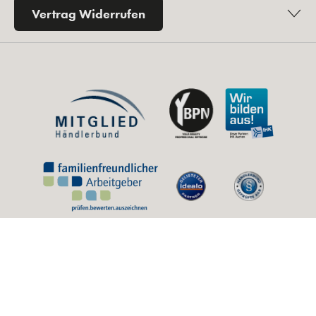
Vertrag Widerrufen
* Alle Preise inkl. gesetzl. Mehrwertsteuer zzgl.
Versandkosten
und ggf.
Nachnahmegebühren, wenn nicht anders angegeben.
** Unverbindliche Preisempfehlung des Herstellers (UVP).
© 2026 by Kosmetikfuchs