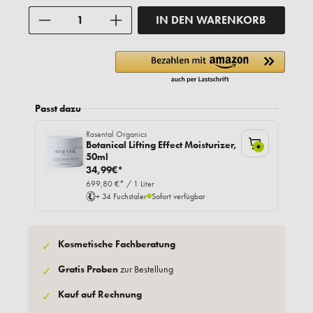
Anzahl
IN DEN WARENKORB
Passt dazu
Rosental Organics
Botanical Lifting Effect Moisturizer,
+
50ml
34,99€*
699,80 €* / 1 Liter
+ 34 Fuchstaler
Sofort verfügbar
Kosmetische Fachberatung
✓
Gratis Proben
zur Bestellung
✓
Kauf auf Rechnung
✓