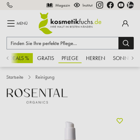
Magazin
Institut
inhalt springen
MENÜ
CHSDEALS %
GRATIS
PFLEGE
HERREN
SONNE
Startseite
Reinigung