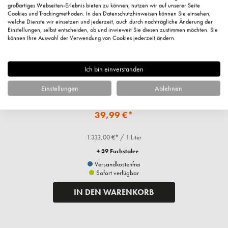
großartiges Webseiten-Erlebnis bieten zu können, nutzen wir auf unserer Seite
Cookies und Trackingmethoden. In den Datenschutzhinweisen können Sie einsehen,
welche Dienste wir einsetzen und jederzeit, auch durch nachträgliche Änderung der
Einstellungen, selbst entscheiden, ob und inwieweit Sie diesen zustimmen möchten. Sie
können Ihre Auswahl der Verwendung von Cookies jederzeit ändern.
Ich bin einverstanden
Microneedling Effect Treatment, 30ml
Einstellungen
Ablehnen
39,99 €*
1.333,00 €* / 1 Liter
+ 39 Fuchstaler
Versandkostenfrei
Sofort verfügbar
IN DEN WARENKORB