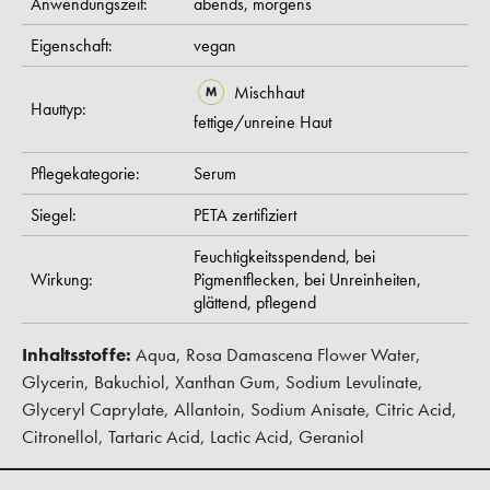
Anwendungszeit:
abends,
morgens
Eigenschaft:
vegan
Mischhaut
Hauttyp:
fettige/unreine Haut
Pflegekategorie:
Serum
Siegel:
PETA zertifiziert
Feuchtigkeitsspendend,
bei
Wirkung:
Pigmentflecken,
bei Unreinheiten,
glättend,
pflegend
Inhaltsstoffe:
Aqua, Rosa Damascena Flower Water,
Glycerin, Bakuchiol, Xanthan Gum, Sodium Levulinate,
Glyceryl Caprylate, Allantoin, Sodium Anisate, Citric Acid,
Citronellol, Tartaric Acid, Lactic Acid, Geraniol