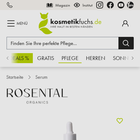
Magazin
Institut
inhalt springen
MENÜ
CHSDEALS %
GRATIS
PFLEGE
HERREN
SONNE
Startseite
Serum