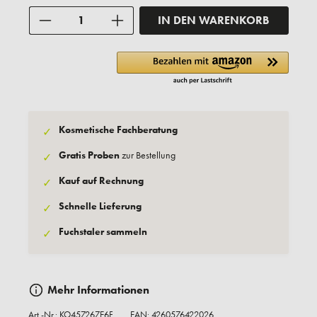
Anzahl
IN DEN WARENKORB
Kosmetische Fachberatung
✓
Gratis Proben
zur Bestellung
✓
Kauf auf Rechnung
✓
Schnelle Lieferung
✓
Fuchstaler sammeln
✓
Mehr Informationen
Art.-Nr.:
KO457267E6F
EAN: 4260576422026