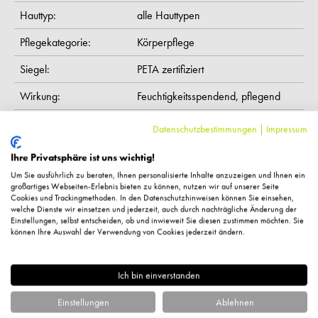
Hauttyp:
alle Hauttypen
Pflegekategorie:
Körperpflege
Siegel:
PETA zertifiziert
Wirkung:
Feuchtigkeitsspendend,
pflegend
Inhaltsstoffe:
Aqua, Glycerin, Propanediol, Pentylene
Datenschutzbestimmungen
|
Impressum
Glycol, Xanthan Gum, Caffeine, Sodium Levulinate, Citric
Ihre Privatsphäre ist uns wichtig!
Acid, Sodium Anisate, Magnesium Aspartate, Zinc
Um Sie ausführlich zu beraten, Ihnen personalisierte Inhalte anzuzeigen und Ihnen ein
Gluconate, Sodium Phytate, Copper Gluconate,
großartiges Webseiten-Erlebnis bieten zu können, nutzen wir auf unserer Seite
Cookies und Trackingmethoden. In den Datenschutzhinweisen können Sie einsehen,
Bacillus/Soybean Ferment Extract
welche Dienste wir einsetzen und jederzeit, auch durch nachträgliche Änderung der
Einstellungen, selbst entscheiden, ob und inwieweit Sie diesen zustimmen möchten. Sie
können Ihre Auswahl der Verwendung von Cookies jederzeit ändern.
Hersteller-Kontaktinformationen
Ich bin einverstanden
Kundenbewertungen
Einstellungen
Ablehnen