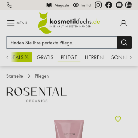
Magazin
Institut
inhalt springen
MENÜ
CHSDEALS %
GRATIS
PFLEGE
HERREN
SONNE
Startseite
Pflegen