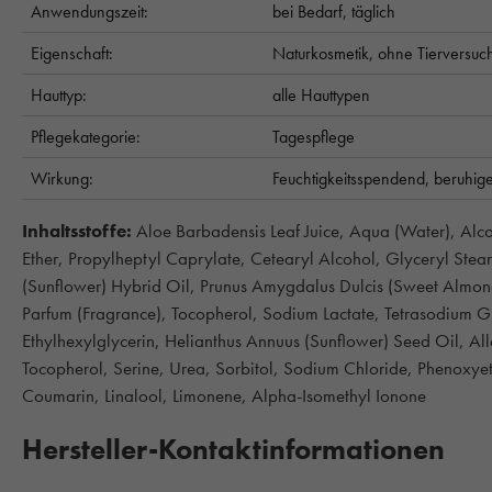
Anwendungszeit:
bei Bedarf,
täglich
Eigenschaft:
Naturkosmetik,
ohne Tierversuc
Hauttyp:
alle Hauttypen
Pflegekategorie:
Tagespflege
Wirkung:
Feuchtigkeitsspendend,
beruhig
Inhaltsstoffe:
Aloe Barbadensis Leaf Juice, Aqua (Water), Alc
Ether, Propylheptyl Caprylate, Cetearyl Alcohol, Glyceryl Stear
(Sunflower) Hybrid Oil, Prunus Amygdalus Dulcis (Sweet Almond
Parfum (Fragrance), Tocopherol, Sodium Lactate, Tetrasodium Gl
Ethylhexylglycerin, Helianthus Annuus (Sunflower) Seed Oil, Al
Tocopherol, Serine, Urea, Sorbitol, Sodium Chloride, Phenoxy
Coumarin, Linalool, Limonene, Alpha-Isomethyl Ionone
Hersteller-Kontaktinformationen