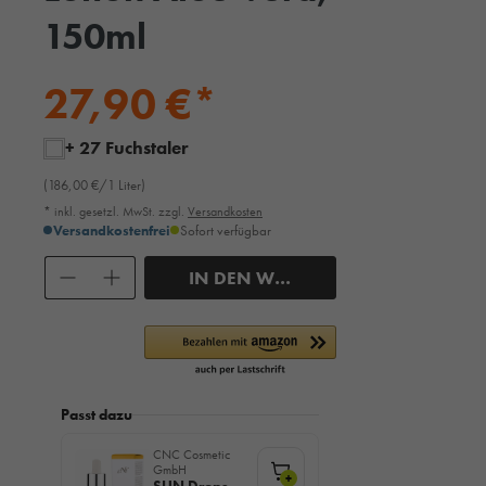
150ml
27,90 €*
+ 27 Fuchstaler
(186,00 €/1 Liter)
* inkl. gesetzl. MwSt. zzgl.
Versandkosten
Versandkostenfrei
Sofort verfügbar
Anzahl
IN DEN WARENKORB
Passt dazu
CNC Cosmetic
GmbH
+