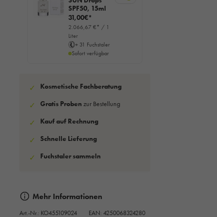
SUN Drops
SPF50, 15ml
31,00€*
2.066,67 €* / 1
Liter
+ 31 Fuchstaler
Sofort verfügbar
Kosmetische Fachberatung
✓
Gratis Proben
zur Bestellung
✓
Kauf auf Rechnung
✓
Schnelle Lieferung
✓
Fuchstaler sammeln
✓
Mehr Informationen
Art.-Nr.:
KO455109024
EAN: 4250068324280