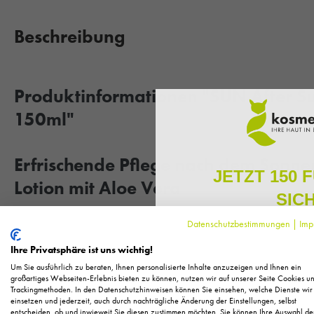
Beschreibung
Produktinformationen "SUN After Su
150ml"
Erfrischende Pflege nach dem Sonne
JETZT 150 
Lotion mit Aloe Vera
SIC
Die
SUN After Sun Lotion Aloe Vera
von CNC Cosmetic ist di
Datenschutzbestimmungen
|
Imp
Melden Sie sich zu unserem N
einem sonnigen Tag verwöhnen möchten. Mit einem effektiven Pf
regelmäßig exklusive Inform
Ihre Privatsphäre ist uns wichtig!
Pflege, neue Produkte u
enthält, bietet diese Lotion eine beruhigende und kühlende Wirkun
Um Sie ausführlich zu beraten, Ihnen personalisierte Inhalte anzuzeigen und Ihnen ein
Feuchtigkeit versorgt. Ideal für alle Hauttypen, sorgt sie dafür
Als kleines Dankeschön für 
großartiges Webseiten-Erlebnis bieten zu können, nutzen wir auf unserer Seite Cookies u
Trackingmethoden. In den Datenschutzhinweisen können Sie einsehen, welche Dienste wir
Ihnen
150 Fuchstaler*
, die
geschmeidig und elastisch bleibt.
einsetzen und jederzeit, auch durch nachträgliche Änderung der Einstellungen, selbst
Einkauf einl
entscheiden, ob und inwieweit Sie diesen zustimmen möchten. Sie können Ihre Auswahl de