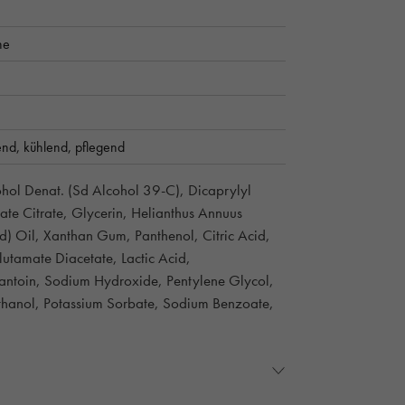
he
end,
kühlend,
pflegend
ohol Denat. (Sd Alcohol 39-C), Dicaprylyl
ate Citrate, Glycerin, Helianthus Annuus
) Oil, Xanthan Gum, Panthenol, Citric Acid,
utamate Diacetate, Lactic Acid,
lantoin, Sodium Hydroxide, Pentylene Glycol,
ethanol, Potassium Sorbate, Sodium Benzoate,