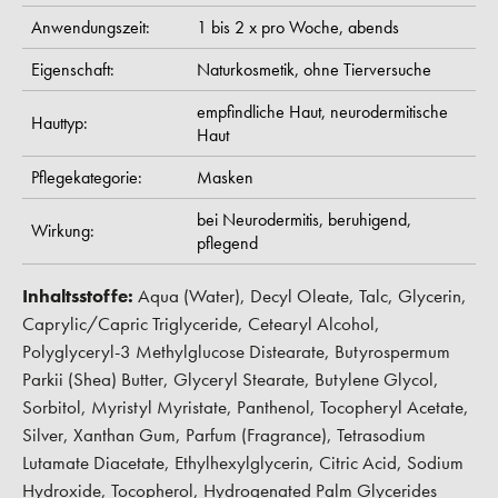
Anwendungszeit:
1 bis 2 x pro Woche,
abends
Eigenschaft:
Naturkosmetik,
ohne Tierversuche
empfindliche Haut,
neurodermitische
Hauttyp:
Haut
Pflegekategorie:
Masken
bei Neurodermitis,
beruhigend,
Wirkung:
pflegend
Inhaltsstoffe:
Aqua (Water), Decyl Oleate, Talc, Glycerin,
Caprylic/Capric Triglyceride, Cetearyl Alcohol,
Polyglyceryl-3 Methylglucose Distearate, Butyrospermum
Parkii (Shea) Butter, Glyceryl Stearate, Butylene Glycol,
Sorbitol, Myristyl Myristate, Panthenol, Tocopheryl Acetate,
Silver, Xanthan Gum, Parfum (Fragrance), Tetrasodium
Lutamate Diacetate, Ethylhexylglycerin, Citric Acid, Sodium
Hydroxide, Tocopherol, Hydrogenated Palm Glycerides