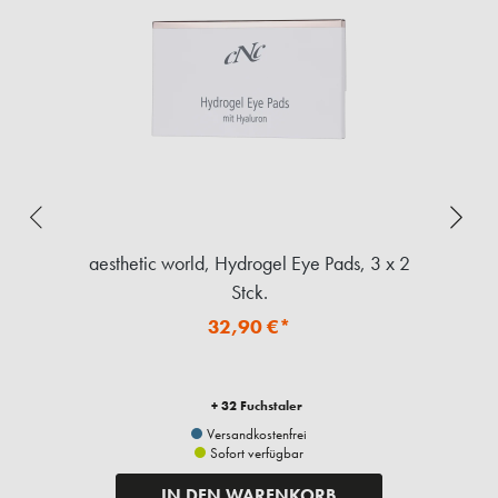
aesthetic world, Hydrogel Eye Pads, 3 x 2
Mi
Stck.
32,90 €*
+ 32 Fuchstaler
Versandkostenfrei
Sofort verfügbar
IN DEN WARENKORB