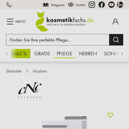
Magazin
Institut
inhalt springen
MENÜ
CHSDEALS %
GRATIS
PFLEGE
HERREN
SONNE
Startseite
Masken