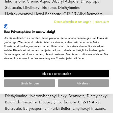
Inhaltsstoffe: Creme: Aqua, Dibutyl Adipate, Diisopropyl
Sebacate, Ethylhexyl Triazone, Diethylamino
Hydroxybenzoyl Hexyl Benzoate, C12-15 Alkyl Benzoate,
Methylene Bis-Benzotriazolyl Tetramethylbutylphenol
Datenschutzbestimmungen
|
Impressum
(Nano), Pentylene Glycol, Potassium Cetyl Phosphate,
Ihre Privatsphäre ist uns wichtig!
Coco-Caprylate/Caprate, Diisooctyl Distearoyl Citrate, Bis-
Um Sie ausführlich zu beraten, Ihnen personalisierte Inhalte anzuzeigen und Ihnen ein
Ethylhexyloxyphenol Methoxyphenyl Triazine, Glycerin,
großartiges Webseiten-Erlebnis bieten zu können, nutzen wir auf unserer Seite
Propylheptyl Caprylate, Polyglyceryl-3 Stearate/Sebacate,
Cookies und Trackingmethoden. In den Datenschutzhinweisen können Sie einsehen,
welche Dienste wir einsetzen und jederzeit, auch durch nachträgliche Änderung der
Silica, Hydrogenated Phosphatidylcholine, Alcohol Denat.,
Einstellungen, selbst entscheiden, ob und inwieweit Sie diesen zustimmen möchten. Sie
Acrylates Copolymer, Decyl Glucoside, Phenoxyethanol,
können Ihre Auswahl der Verwendung von Cookies jederzeit ändern.
Caprylate, Hydrogenated Castor Oil,
Hydroxyacetophenone, Caprylic/Capric Triglyceride,
Ich bin einverstanden
Cocoglycerides, Titanium Dioxide, Arginine, Ectoin, Cetyl
Alcohol, Xanthan Gum, Propylene Glycol, Tocopherol Stick:
Einstellungen
Ablehnen
Ricinus Communis Seed Oil, Cera Alba, Dibutyl Adipate,
Diethylamino Hydroxybenzoyl Hexyl Benzoate, Diethylhexyl
Butamido Triazone, Dicaprylyl Carbonate, C12-15 Alkyl
Benzoate, Butyrospermum Parkii Butter, Ethylhexyl Triazone,