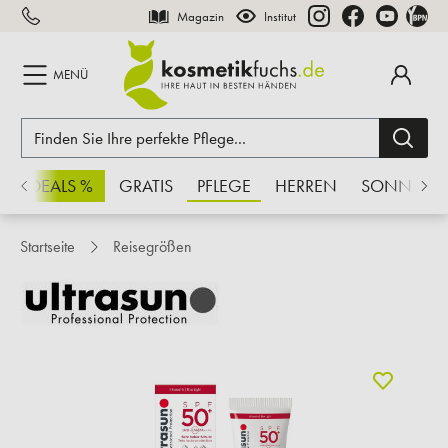
Magazin
Institut
inhalt springen
MENÜ
CHSDEALS %
GRATIS
PFLEGE
HERREN
SONNE
Startseite
Reisegrößen