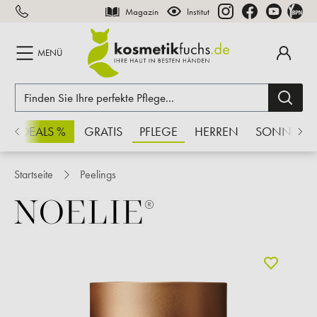
Magazin
Institut
inhalt springen
MENÜ
CHSDEALS %
GRATIS
PFLEGE
HERREN
SONNE
Startseite
Peelings