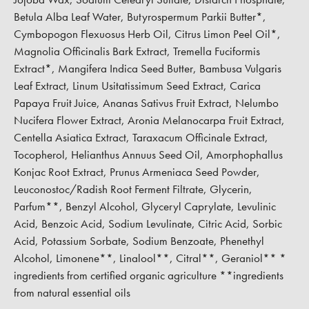
Betula Alba Leaf Water, Butyrospermum Parkii Butter*,
Cymbopogon Flexuosus Herb Oil, Citrus Limon Peel Oil*,
Magnolia Officinalis Bark Extract, Tremella Fuciformis
Extract*, Mangifera Indica Seed Butter, Bambusa Vulgaris
Leaf Extract, Linum Usitatissimum Seed Extract, Carica
Papaya Fruit Juice, Ananas Sativus Fruit Extract, Nelumbo
Nucifera Flower Extract, Aronia Melanocarpa Fruit Extract,
Centella Asiatica Extract, Taraxacum Officinale Extract,
Tocopherol, Helianthus Annuus Seed Oil, Amorphophallus
Konjac Root Extract, Prunus Armeniaca Seed Powder,
Leuconostoc/Radish Root Ferment Filtrate, Glycerin,
Parfum**, Benzyl Alcohol, Glyceryl Caprylate, Levulinic
Acid, Benzoic Acid, Sodium Levulinate, Citric Acid, Sorbic
Acid, Potassium Sorbate, Sodium Benzoate, Phenethyl
Alcohol, Limonene**, Linalool**, Citral**, Geraniol** *
ingredients from certified organic agriculture **ingredients
from natural essential oils