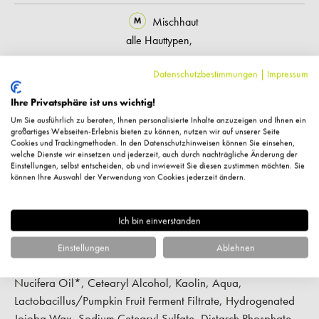
Mischhaut
alle Hauttypen,
empfindliche Haut,
Datenschutzbestimmungen
|
Impressum
Hauttyp:
normale Haut,
Ihre Privatsphäre ist uns wichtig!
reife Haut,
Um Sie ausführlich zu beraten, Ihnen personalisierte Inhalte anzuzeigen und Ihnen ein
trockene Haut
großartiges Webseiten-Erlebnis bieten zu können, nutzen wir auf unserer Seite
Cookies und Trackingmethoden. In den Datenschutzhinweisen können Sie einsehen,
welche Dienste wir einsetzen und jederzeit, auch durch nachträgliche Änderung der
Pflegekategorie:
Masken,
Peelings
Einstellungen, selbst entscheiden, ob und inwieweit Sie diesen zustimmen möchten. Sie
können Ihre Auswahl der Verwendung von Cookies jederzeit ändern.
Feuchtigkeitsspendend,
bei
Pigmentflecken,
festigend & straffend,
Wirkung:
glättend,
porenverfeinernd,
Ich bin einverstanden
regenerierend
Einstellungen
Ablehnen
Inhaltsstoffe: Aloe Barbadensis Leaf Juice*, Sorbitol, Cocos
Nucifera Oil*, Cetearyl Alcohol, Kaolin, Aqua,
Lactobacillus/Pumpkin Fruit Ferment Filtrate, Hydrogenated
Jojoba Wax, Sodium Cetearyl Sulfate, Distarch Phosphate,