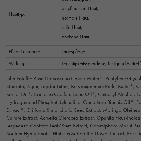
empfindliche Haut,
Hauttyp:
normale Haut,
reife Haut,
trockene Haut
Pflegekategorie:
Tagespflege
Wirkung:
Feuchtigkeitsspendend,
festigend & stra
Inhaltsstoffe: Rosa Damascena Flower Water*, Pentylene Glyco
Stearate, Aqua, Jojoba Esters, Butyrospermum Parkii Butter*, C
Kernel Oil*, Camellia Oleifera Seed Oil*, Cetearyl Alcohol, Gl
Hydrogenated Phosphatidylcholine, Oenothera Biennis Oil*, 
Extract*, Griffonia Simplicifolia Seed Extract, Moringa Oleife
Culture Extract, Acmella Oleracea Extract, Opuntia Ficus-Indic
Lespedeza Capitata Leaf/Stem Extract, Commiphora Mukul Resi
Sodium Hyaluronate, Hibiscus Sabdariffa Flower Extract, Passiflora