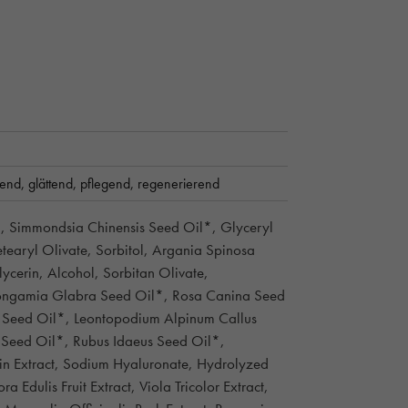
ffend,
glättend,
pflegend,
regenerierend
l, Simmondsia Chinensis Seed Oil*, Glyceryl
etearyl Olivate, Sorbitol, Argania Spinosa
ycerin, Alcohol, Sorbitan Olivate,
Pongamia Glabra Seed Oil*, Rosa Canina Seed
ra Seed Oil*, Leontopodium Alpinum Callus
a Seed Oil*, Rubus Idaeus Seed Oil*,
n Extract, Sodium Hyaluronate, Hydrolyzed
 Edulis Fruit Extract, Viola Tricolor Extract,