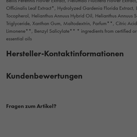
Bellis Perennis Flower Extract, Nelumbo Nucifera Flower Extract
Officinalis Leaf Extract*, Hydrolyzed Gardenia Florida Extract,
Tocopherol, Helianthus Annuus Hybrid Oil, Helianthus Annuus S
Triglyceride, Xanthan Gum, Maltodextrin, Parfum**, Citric Aci
Limonene**, Benzyl Salicylate** * ingredients from certified or
essential oils
Hersteller-Kontaktinformationen
Kundenbewertungen
Fragen zum Artikel?