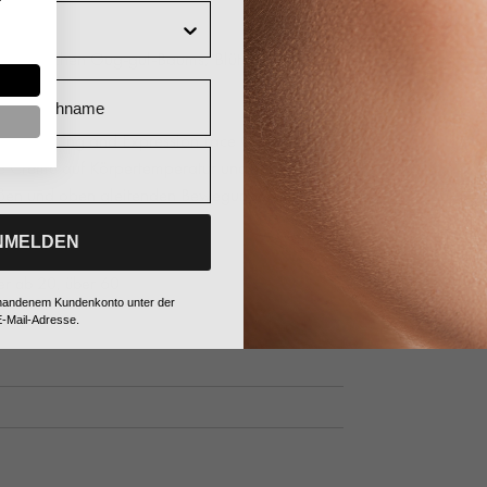
es indischen Gug-gul-Baums, Blütenblätter der
Nachname
nse Firming and Expression Face Cream und
die Creme auf Körpertemperatur und wecken die
h außen und oben gleitenden Bewegungen über
NMELDEN
ter ab 20,
über 60
vorhandenem Kundenkonto unter der
-Mail-Adresse.