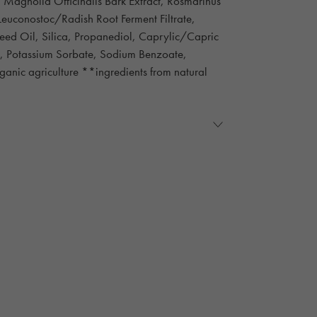
, Magnolia Officinalis Bark Extract, Rosmarinus
 Leuconostoc/Radish Root Ferment Filtrate,
eed Oil, Silica, Propanediol, Caprylic/Capric
d, Potassium Sorbate, Sodium Benzoate,
ganic agriculture **ingredients from natural