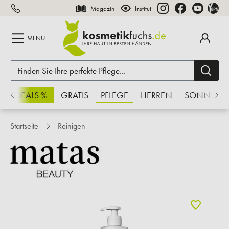
Magazin
Institut
inhalt springen
MENÜ
CHSDEALS %
GRATIS
PFLEGE
HERREN
SONNE
Startseite
Reinigen