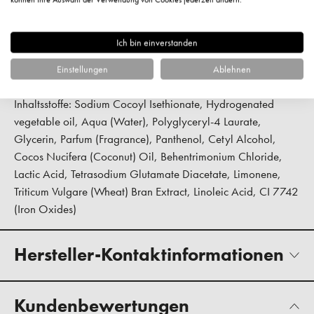
Hauttyp:
normale Haut
Ich bin einverstanden
Pflegekategorie:
24 Stunden Pflege
Einstellungen
Ablehnen
Wirkung:
pflegend
Inhaltsstoffe: Sodium Cocoyl Isethionate, Hydrogenated
vegetable oil, Aqua (Water), Polyglyceryl-4 Laurate,
Glycerin, Parfum (Fragrance), Panthenol, Cetyl Alcohol,
Cocos Nucifera (Coconut) Oil, Behentrimonium Chloride,
Lactic Acid, Tetrasodium Glutamate Diacetate, Limonene,
Triticum Vulgare (Wheat) Bran Extract, Linoleic Acid, CI 7742
(Iron Oxides)
Hersteller-Kontaktinformationen
Kundenbewertungen