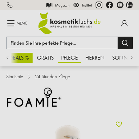
Magazin
Institut
inhalt springen
MENÜ
CHSDEALS %
GRATIS
PFLEGE
HERREN
SONNE
Startseite
24 Stunden Pflege