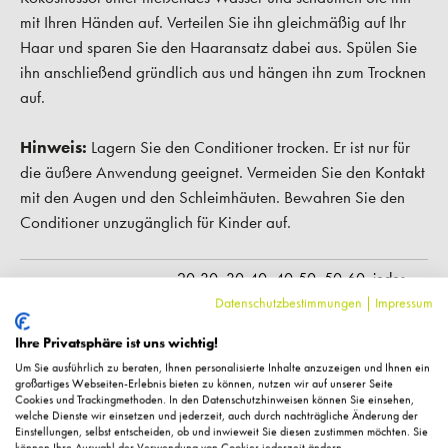
mit Ihren Händen auf. Verteilen Sie ihn gleichmäßig auf Ihr
Haar und sparen Sie den Haaransatz dabei aus. Spülen Sie
ihn anschließend gründlich aus und hängen ihn zum Trocknen
auf.
Hinweis:
Lagern Sie den Conditioner trocken. Er ist nur für
die äußere Anwendung geeignet. Vermeiden Sie den Kontakt
mit den Augen und den Schleimhäuten. Bewahren Sie den
Conditioner unzugänglich für Kinder auf.
20-30,
30-40,
40-50,
50-60,
jedes
Anwendungsalter:
Alter ab 20,
über 60
Datenschutzbestimmungen
|
Impressum
Anwendungsbereich:
Haare
Ihre Privatsphäre ist uns wichtig!
Um Sie ausführlich zu beraten, Ihnen personalisierte Inhalte anzuzeigen und Ihnen ein
Anwendungszeit:
bei Bedarf,
täglich
großartiges Webseiten-Erlebnis bieten zu können, nutzen wir auf unserer Seite
Cookies und Trackingmethoden. In den Datenschutzhinweisen können Sie einsehen,
frei von Mikroplastik,
parabenfrei,
welche Dienste wir einsetzen und jederzeit, auch durch nachträgliche Änderung der
Eigenschaft:
Einstellungen, selbst entscheiden, ob und inwieweit Sie diesen zustimmen möchten. Sie
vegan
können Ihre Auswahl der Verwendung von Cookies jederzeit ändern.