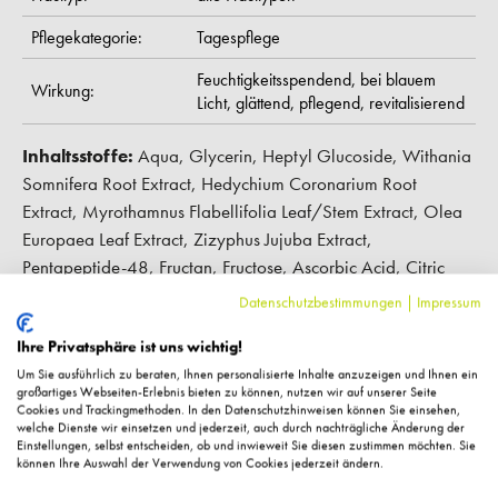
Pflegekategorie:
Tagespflege
Feuchtigkeitsspendend,
bei blauem
Wirkung:
Licht,
glättend,
pflegend,
revitalisierend
Inhaltsstoffe:
Aqua, Glycerin, Heptyl Glucoside, Withania
Somnifera Root Extract, Hedychium Coronarium Root
Extract, Myrothamnus Flabellifolia Leaf/Stem Extract, Olea
Europaea Leaf Extract, Zizyphus Jujuba Extract,
Pentapeptide-48, Fructan, Fructose, Ascorbic Acid, Citric
Acid, Maltodextrin, Propanediol, Decyl Glucoside,
Datenschutzbestimmungen
|
Impressum
Heptanol, Tetrasodium Glutamate Diacetate, Sodium
Ihre Privatsphäre ist uns wichtig!
Metabisulfite, Sodium Benzoate, Potassium Sorbate,
Um Sie ausführlich zu beraten, Ihnen personalisierte Inhalte anzuzeigen und Ihnen ein
Phenethyl Alcohol, Parfum, Linalyl Acetate
großartiges Webseiten-Erlebnis bieten zu können, nutzen wir auf unserer Seite
Cookies und Trackingmethoden. In den Datenschutzhinweisen können Sie einsehen,
welche Dienste wir einsetzen und jederzeit, auch durch nachträgliche Änderung der
Hersteller-Kontaktinformationen
Einstellungen, selbst entscheiden, ob und inwieweit Sie diesen zustimmen möchten. Sie
können Ihre Auswahl der Verwendung von Cookies jederzeit ändern.