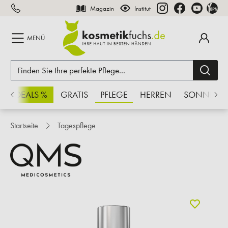
Magazin
Institut
inhalt springen
MENÜ
CHSDEALS %
GRATIS
PFLEGE
HERREN
SONNE
Startseite
Tagespflege