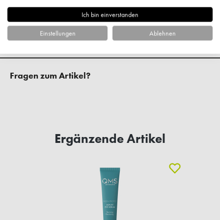
Kundenbewertungen
Ich bin einverstanden
Einstellungen
Ablehnen
Fragen zum Artikel?
Ergänzende Artikel