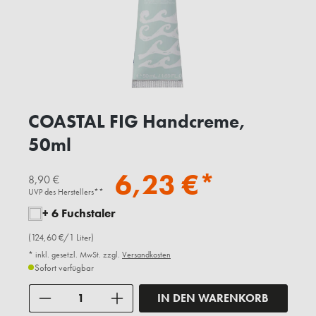
COASTAL FIG Handcreme,
50ml
6,23 €*
8,90 €
UVP des Herstellers**
+ 6 Fuchstaler
(124,60 €/1 Liter)
* inkl. gesetzl. MwSt. zzgl.
Versandkosten
Sofort verfügbar
Anzahl
IN DEN WARENKORB