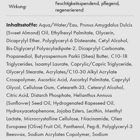
Feuchtigkeitsspendend,
pflegend,
Wirkung:
regenerierend
Inhaltsstoffe:
Aqua/Water/Eau, Prunus Amygdalus Dulcis
(Sweet Almond) Oil, Ethylhexyl Palmitate, Glycerin,
Dicaprylyl Ether, Polyglyceryl-6 Distearate, Cetyl Alcohol,
Bis-Diglyceryl Polyacyladipate-2, Dicaprylyl Carbonate,
Propanediol, Butyrospermum Parkii (Shea) Butter, C10-18
Triglycerides, Isoamyl Laurate, Caprylic/Capric Triglyceride,
Glyceryl Stearate, Acrylates/C10-30 Alkyl Acrylate
Crosspolymer, Ascorbic Acid, Ascorbyl Palmitate, Caprylyl
Glycol, Cellulose Gum, Ceteareth-33, Cetearyl Alcohol,
Citric Acid, Distarch Phosphate, Helianthus Annuus
(Sunflower) Seed Oil, Hydrogenated Rapeseed Oil,
Hydroxyacetophenone, Jojoba Esters, Lecithin, Menthyl
Lactate, Microcrystalline Cellulose, Niacinamide, Olea
Europaea (Olive) Fruit Oil, Panthenol, Peg-8, Polyglyceryl-3
Beeswax, Sodium Acrylates Copolymer, Sodium