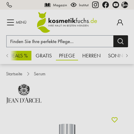
Magazin
Institut
inhalt springen
MENÜ
CHSDEALS %
GRATIS
PFLEGE
HERREN
SONNE
Startseite
Serum