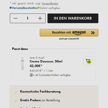
* inkl. gesetzl. MwSt. zzgl.
Versandkosten
Versandkostenfrei
Sofort verfügbar
Anzahl
IN DEN WARENKORB
Passt dazu
Jean D Arcel
Creme Douceur, 50ml
+
42,00€*
840,00 €* / 1 Liter
+ 42 Fuchstaler
Sofort verfügbar
Kosmetische Fachberatung
✓
Gratis Proben
zur Bestellung
✓