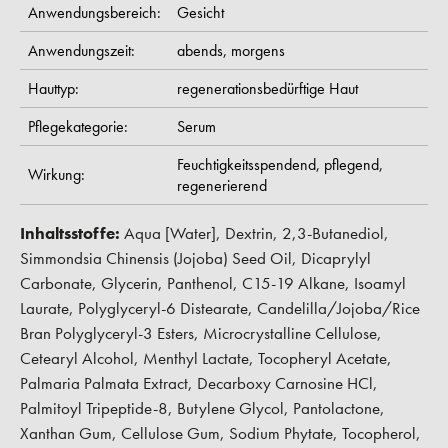
Anwendungsbereich:
Gesicht
Anwendungszeit:
abends,
morgens
Hauttyp:
regenerationsbedürftige Haut
Pflegekategorie:
Serum
Feuchtigkeitsspendend,
pflegend,
Wirkung:
regenerierend
Inhaltsstoffe:
Aqua [Water], Dextrin, 2,3-Butanediol,
Simmondsia Chinensis (Jojoba) Seed Oil, Dicaprylyl
Carbonate, Glycerin, Panthenol, C15-19 Alkane, Isoamyl
Laurate, Polyglyceryl-6 Distearate, Candelilla/Jojoba/Rice
Bran Polyglyceryl-3 Esters, Microcrystalline Cellulose,
Cetearyl Alcohol, Menthyl Lactate, Tocopheryl Acetate,
Palmaria Palmata Extract, Decarboxy Carnosine HCl,
Palmitoyl Tripeptide-8, Butylene Glycol, Pantolactone,
Xanthan Gum, Cellulose Gum, Sodium Phytate, Tocopherol,