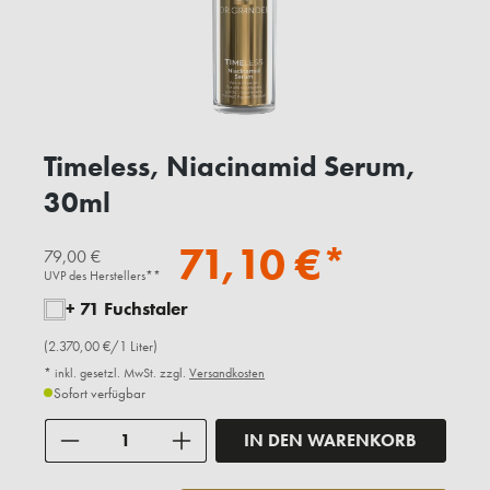
Timeless, Niacinamid Serum,
30ml
71,10 €*
79,00 €
UVP des Herstellers**
+ 71 Fuchstaler
(2.370,00 €/1 Liter)
* inkl. gesetzl. MwSt. zzgl.
Versandkosten
Sofort verfügbar
Anzahl
IN DEN WARENKORB