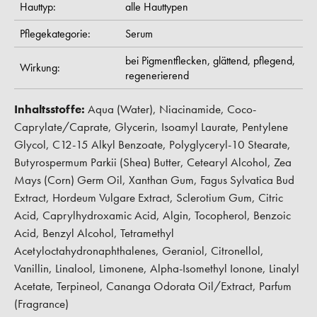
Hauttyp:
alle Hauttypen
Pflegekategorie:
Serum
bei Pigmentflecken,
glättend,
pflegend,
Wirkung:
regenerierend
Inhaltsstoffe:
Aqua (Water), Niacinamide, Coco-
Caprylate/Caprate, Glycerin, Isoamyl Laurate, Pentylene
Glycol, C12-15 Alkyl Benzoate, Polyglyceryl-10 Stearate,
Butyrospermum Parkii (Shea) Butter, Cetearyl Alcohol, Zea
Mays (Corn) Germ Oil, Xanthan Gum, Fagus Sylvatica Bud
Extract, Hordeum Vulgare Extract, Sclerotium Gum, Citric
Acid, Caprylhydroxamic Acid, Algin, Tocopherol, Benzoic
Acid, Benzyl Alcohol, Tetramethyl
Acetyloctahydronaphthalenes, Geraniol, Citronellol,
Vanillin, Linalool, Limonene, Alpha-Isomethyl Ionone, Linalyl
Acetate, Terpineol, Cananga Odorata Oil/Extract, Parfum
(Fragrance)