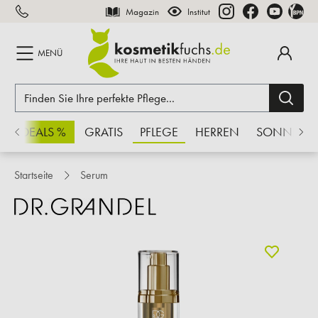
Magazin
Institut
inhalt springen
MENÜ
CHSDEALS %
GRATIS
PFLEGE
HERREN
SONNE
Startseite
Serum