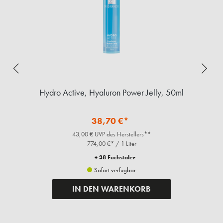
Hydro Active, Hyaluron Power Jelly, 50ml
H
38,70 €*
43,00 € UVP des Herstellers**
774,00 €* / 1 Liter
+ 38 Fuchstaler
Sofort verfügbar
IN DEN WARENKORB