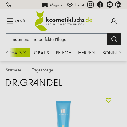
Magazin
Institut
inhalt springen
MENÜ
CHSDEALS %
GRATIS
PFLEGE
HERREN
SONNE
Startseite
Tagespflege