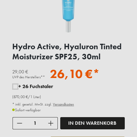
Hydro Active, Hyaluron Tinted
Moisturizer SPF25, 30ml
26,10 €*
29,00 €
UVP des Herstellers**
+ 26 Fuchstaler
(870,00 €/1 Liter)
* inkl. gesetzl. MwSt. zzgl.
Versandkosten
Sofort verfügbar
Anzahl
IN DEN WARENKORB