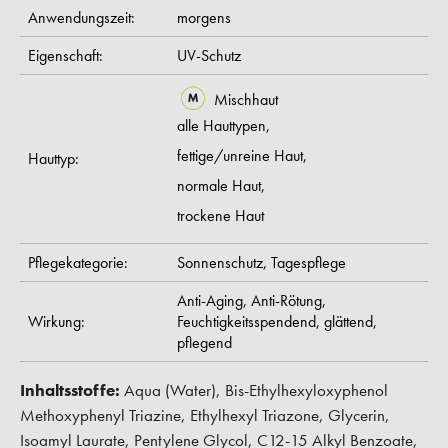
Anwendungszeit:
morgens
Eigenschaft:
UV-Schutz
Mischhaut
alle Hauttypen,
fettige/unreine Haut,
Hauttyp:
normale Haut,
trockene Haut
Pflegekategorie:
Sonnenschutz,
Tagespflege
Anti-Aging,
Anti-Rötung,
Wirkung:
Feuchtigkeitsspendend,
glättend,
pflegend
Inhaltsstoffe:
Aqua (Water), Bis-Ethylhexyloxyphenol
Methoxyphenyl Triazine, Ethylhexyl Triazone, Glycerin,
Isoamyl Laurate, Pentylene Glycol, C12-15 Alkyl Benzoate,