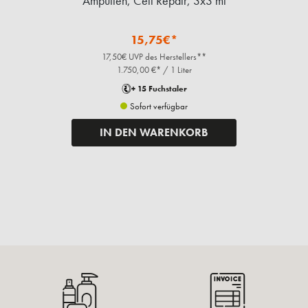
Ampullen, Cell Repair, 3x3 ml
P
15,75€*
17,50€ UVP des Herstellers**
1.750,00 €* / 1 Liter
+ 15 Fuchstaler
Sofort verfügbar
IN DEN WARENKORB