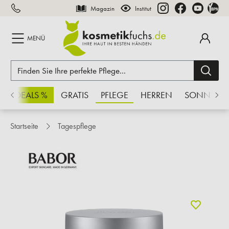
Magazin
Institut
inhalt springen
MENÜ
CHSDEALS %
GRATIS
PFLEGE
HERREN
SONNE
Startseite
Tagespflege