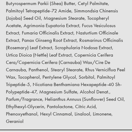
Butyrospermum Parkii (Shea) Butter, Cetyl Palmitate,
Palmitoyl Tetrapeptide-72 Amide, Simmondsia Chinensis
(Jojoba) Seed Oil, Magnesium Stearate, Tocopheryl
Acetate, Agrimonia Eupatoria Extract, Fucus Vesiculosus
Extract, Fumaria Officinalis Extract, Nasturtium Officinale
Extract, Panax Ginseng Root Extract, Rosmarinus Officinalis
(Rosemary) Leaf Extract, Scrophularia Nodosa Extract,
Urtica Dioica (Nettle) Leaf Extract, Copernicia Cerifera
Cera/Copernicia Cerifera (Carnauba) Wax/Cire De
Carnauba, Panthenol, Stearyl Stearate, Rhus Verniciflua Peel
Wax, Tocopherol, Pentylene Glycol, Sorbitol, Palmitoyl
Tripeptide-5, Nicotiana Benthamiana Hexapeptide-40 Sh-
Polypeptide-47, Magnesium Sulfate, Alcohol Denat.,
Parfum/Fragrance, Helianthus Annuus (Sunflower) Seed Oil,
Ethylhexyl-Glycerin, Pantolactone, Citric Acid,
Phenoxyethanol, Hexyl Cinnamal, Linalool, Limonene,
Geraniol