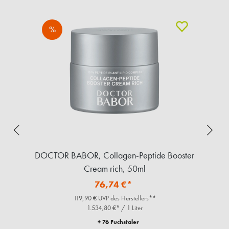
%
de
DOCTOR BABOR, Collagen-Peptide Booster
D
Cream rich, 50ml
76,74 €*
119,90 € UVP des Herstellers**
1.534,80 €* / 1 Liter
+ 76 Fuchstaler