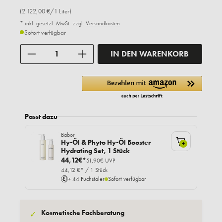
(2.122,00 €/1 Liter)
* inkl. gesetzl. MwSt. zzgl.
Versandkosten
Sofort verfügbar
Anzahl
IN DEN WARENKORB
Passt dazu
Babor
Hy-Öl & Phyto Hy-Öl Booster
+
Hydrating Set, 1 Stück
44,12€*
51,90€ UVP
44,12 €* / 1 Stück
+ 44 Fuchstaler
Sofort verfügbar
Kosmetische Fachberatung
✓