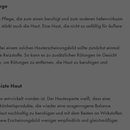
lege
 Pflege, die zum einen beruhigt und zum anderen tiefenwirksam
tärkt auch die Haut. Eine Haut, die nicht so anfällig für äußere
 Bei einem solchen Hauterscheinungsbild sollte zunächst einmal
e Reizstoffe. So kann es zu zusätzlichen Rötungen im Gesicht
ge, um Rötungen zu entfernen, die Haut zu beruhigen und
izte Haut
n entwickelt worden ist. Der Hautexperte weiß, dass eine
chönheitsprodukte, die wieder eine ausgewogene Balance
Haut nachhaltig zu beruhigen und mit dem Besten an Wirkstoffen
ußere Erscheinungsbild weniger empfindlich und gleichmäßiger.