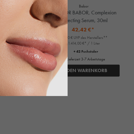
Babor
rt Edition,
DOCTOR BABOR, Complexion
Perfecting Serum, 30ml
42,42 €*
ers**
49,90 € UVP des Herstellers**
1.414,00 €* / 1 Liter
+ 42 Fuchstaler
Lieferzeit 3-7 Arbeitstage
ORB
IN DEN WARENKORB