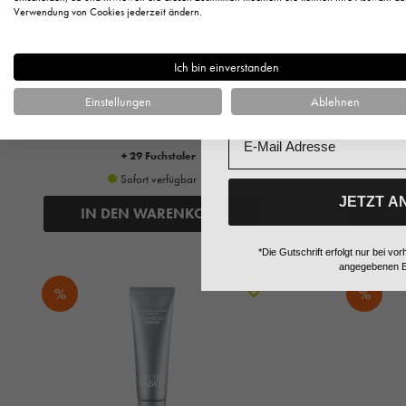
Anrede
Verwendung von Cookies jederzeit ändern.
Babor
DOCTOR BABOR, Regeneration,
Nutri Calm
Rebalancing Toner, 200ml
Ich bin einverstanden
Vorname
29,67 €*
Einstellungen
Ablehnen
34,90 € UVP des Herstellers**
33,9
Email
148,35 €* / 1 Liter
+ 29 Fuchstaler
Sofort verfügbar
JETZT A
IN DEN WARENKORB
IN
*Die Gutschrift erfolgt nur bei 
angegebenen E
%
%