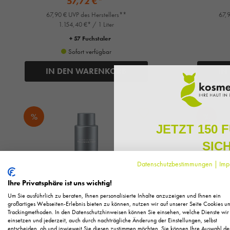
57,72 €*
67,90 € UVP des Herstellers**
67,9
1.154,40 €* / 1 Liter
+ 57 Fuchstaler
Sofort verfügbar
IN DEN WARENKORB
IN
%
%
JETZT 150 
SIC
Datenschutzbestimmungen
|
Imp
Melden Sie sich zu unserem N
regelmäßig exklusive Inform
Ihre Privatsphäre ist uns wichtig!
Pflege, neue Produkte u
Um Sie ausführlich zu beraten, Ihnen personalisierte Inhalte anzuzeigen und Ihnen ein
Als kleines Dankeschön für 
großartiges Webseiten-Erlebnis bieten zu können, nutzen wir auf unserer Seite Cookies u
Trackingmethoden. In den Datenschutzhinweisen können Sie einsehen, welche Dienste wir
Ihnen
150 Fuchstaler*
, die
einsetzen und jederzeit, auch durch nachträgliche Änderung der Einstellungen, selbst
Einkauf einl
entscheiden, ob und inwieweit Sie diesen zustimmen möchten. Sie können Ihre Auswahl de