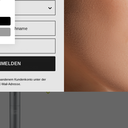
Babor
Babor
ing Ampullenset Art Edition,
Vitamin Glow Ampullenset A
1 Stck
1 Stck
Nachname
28,82 €*
28,82 €*
0 € UVP des Herstellers**
33,90 € UVP des Herstell
+ 28 Fuchstaler
+ 28 Fuchstaler
Sofort verfügbar
Sofort verfügbar
NMELDEN
 DEN WARENKORB
IN DEN WARENK
vorhandenem Kundenkonto unter der
-Mail-Adresse.