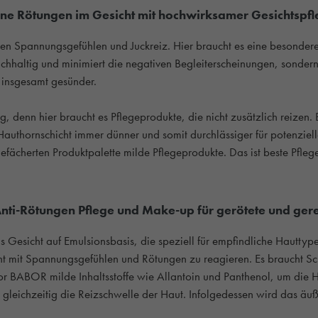
ne Rötungen im Gesicht mit hochwirksamer Gesichtspf
en Spannungsgefühlen und Juckreiz. Hier braucht es eine besondere
hhaltig und minimiert die negativen Begleiterscheinungen, sondern s
t insgesamt gesünder.
, denn hier braucht es Pflegeprodukte, die nicht zusätzlich reizen.
Hauthornschicht immer dünner und somit durchlässiger für potenziell
efächerten Produktpalette milde Pflegeprodukte. Das ist beste Pfle
ti-Rötungen Pflege und Make-up für gerötete und gere
Gesicht auf Emulsionsbasis, die speziell für empfindliche Hauttype
t mit Spannungsgefühlen und Rötungen zu reagieren. Es braucht S
or BABOR milde Inhaltsstoffe wie Allantoin und Panthenol, um die 
t gleichzeitig die Reizschwelle der Haut. Infolgedessen wird das ä