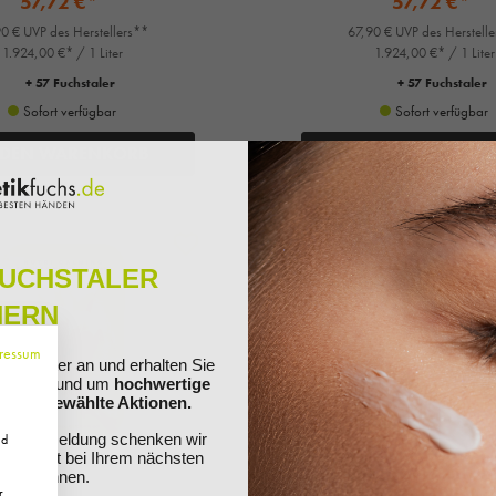
57,72 €*
57,72 €*
0 € UVP des Herstellers**
67,90 € UVP des Herstell
1.924,00 €* / 1 Liter
1.924,00 €* / 1 Liter
+ 57 Fuchstaler
+ 57 Fuchstaler
Sofort verfügbar
Sofort verfügbar
 DEN WARENKORB
IN DEN WARENK
%
FUCHSTALER
HERN
ressum
ewsletter an und erhalten Sie
ationen rund um
hochwertige
nd ausgewählte Aktionen.
Ihre Anmeldung schenken wir
nd
 Sie direkt bei Ihrem nächsten
ösen können.
r