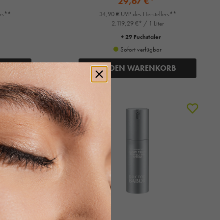
29,67 €*
ers**
34,90 € UVP des Herstellers**
2.119,29 €* / 1 Liter
+ 29 Fuchstaler
Sofort verfügbar
ORB
IN DEN WARENKORB
%