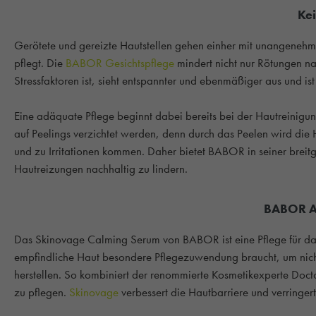
Kei
Gerötete und gereizte Hautstellen gehen einher mit unangenehm
pflegt. Die
BABOR Gesichtspflege
mindert nicht nur Rötungen nac
Stressfaktoren ist, sieht entspannter und ebenmäßiger aus und is
Eine adäquate Pflege beginnt dabei bereits bei der Hautreinigung
auf Peelings verzichtet werden, denn durch das Peelen wird die 
und zu Irritationen kommen. Daher bietet BABOR in seiner breitg
Hautreizungen nachhaltig zu lindern.
BABOR An
Das Skinovage Calming Serum von BABOR ist eine Pflege für das 
empfindliche Haut besondere Pflegezuwendung braucht, um nich
herstellen. So kombiniert der renommierte Kosmetikexperte Doct
zu pflegen.
Skinovage
verbessert die Hautbarriere und verringer