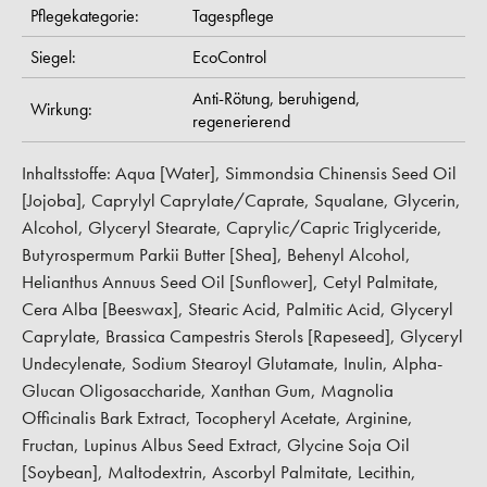
Pflegekategorie:
Tagespflege
Siegel:
EcoControl
Anti-Rötung,
beruhigend,
Wirkung:
regenerierend
Inhaltsstoffe: Aqua [Water], Simmondsia Chinensis Seed Oil
[Jojoba], Caprylyl Caprylate/Caprate, Squalane, Glycerin,
Alcohol, Glyceryl Stearate, Caprylic/Capric Triglyceride,
Butyrospermum Parkii Butter [Shea], Behenyl Alcohol,
Helianthus Annuus Seed Oil [Sunflower], Cetyl Palmitate,
Cera Alba [Beeswax], Stearic Acid, Palmitic Acid, Glyceryl
Caprylate, Brassica Campestris Sterols [Rapeseed], Glyceryl
Undecylenate, Sodium Stearoyl Glutamate, Inulin, Alpha-
Glucan Oligosaccharide, Xanthan Gum, Magnolia
Officinalis Bark Extract, Tocopheryl Acetate, Arginine,
Fructan, Lupinus Albus Seed Extract, Glycine Soja Oil
[Soybean], Maltodextrin, Ascorbyl Palmitate, Lecithin,