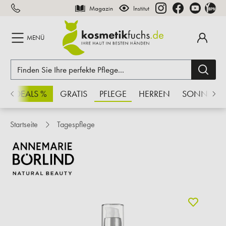
Magazin
Institut
inhalt springen
MENÜ
CHSDEALS %
GRATIS
PFLEGE
HERREN
SONNE
Startseite
Tagespflege