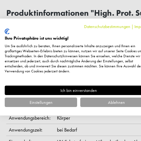
Produktinformationen "High. Prot. S
Datenschutzbestimmungen
|
Imp
BABOR Anti Aging Sonnenpflege LSF
Ihre Privatsphäre ist uns wichtig!
Um Sie ausführlich zu beraten, Ihnen personalisierte Inhalte anzuzeigen und Ihnen ein
großartiges Webseiten-Erlebnis bieten zu können, nutzen wir auf unserer Seite Cookies u
Entdecken Sie jetzt die neue leichte Anti Aging Sun Lotion von Ba
Trackingmethoden. In den Datenschutzhinweisen können Sie einsehen, welche Dienste wir
einsetzen und jederzeit, auch durch nachträgliche Änderung der Einstellungen, selbst
hinterläßt keine weißen Spuren und bietet einen sehr hohen Haut
entscheiden, ob und inwieweit Sie diesen zustimmen möchten. Sie können Ihre Auswahl de
Verwendung von Cookies jederzeit ändern.
Anwendung:
Tragen Sie die Sonnenlotion mindestens eine ha
auf und lassen Sie diese einwirken. Wiederholen Sie den Vorga
Ich bin einverstanden
Einstellungen
Ablehnen
Anwendungsalter:
jedes Alter ab 20
Anwendungsbereich:
Körper
Anwendungszeit:
bei Bedarf