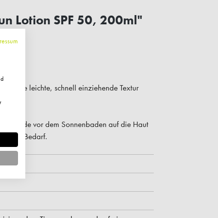
un Lotion SPF 50, 200ml"
ressum
 50
nd
bor. Die leichte, schnell einziehende Textur
schutz.
r
lbe Stunde vor dem Sonnenbaden auf die Haut
ng nach Bedarf.