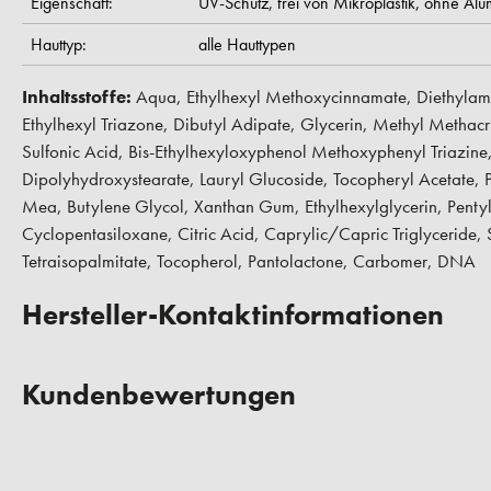
Eigenschaft:
UV-Schutz,
frei von Mikroplastik,
ohne Alu
Hauttyp:
alle Hauttypen
Inhaltsstoffe:
Aqua, Ethylhexyl Methoxycinnamate, Diethylam
Ethylhexyl Triazone, Dibutyl Adipate, Glycerin, Methyl Metha
Sulfonic Acid, Bis-Ethylhexyloxyphenol Methoxyphenyl Triazine
Dipolyhydroxystearate, Lauryl Glucoside, Tocopheryl Acetate,
Mea, Butylene Glycol, Xanthan Gum, Ethylhexylglycerin, Pentyle
Cyclopentasiloxane, Citric Acid, Caprylic/Capric Triglyceride
Tetraisopalmitate, Tocopherol, Pantolactone, Carbomer, DNA
Hersteller-Kontaktinformationen
Kundenbewertungen