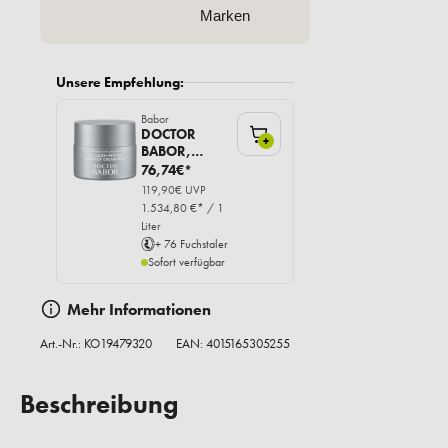
Marken
Unsere Empfehlung:
Babor
DOCTOR
+
BABOR,
Collagen-
76,74€*
Peptide
119,90€ UVP
Booster
1.534,80 €* / 1
Cream rich,
Liter
50ml
+ 76 Fuchstaler
Sofort verfügbar
Mehr Informationen
Art.-Nr.:
KO19479320
EAN: 4015165305255
Beschreibung