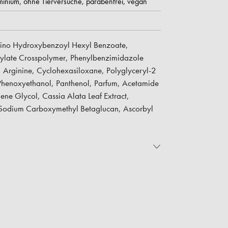
minium,
ohne Tierversuche,
parabenfrei,
vegan
ino Hydroxybenzoyl Hexyl Benzoate,
crylate Crosspolymer, Phenylbenzimidazole
, Arginine, Cyclohexasiloxane, Polyglyceryl-2
 Phenoxyethanol, Panthenol, Parfum, Acetamide
ne Glycol, Cassia Alata Leaf Extract,
, Sodium Carboxymethyl Betaglucan, Ascorbyl