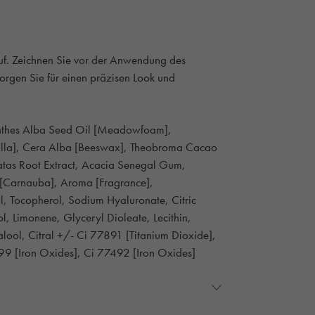
 auf. Zeichnen Sie vor der Anwendung des
sorgen Sie für einen präzisen Look und
mnanthes Alba Seed Oil [Meadowfoam],
lilla], Cera Alba [Beeswax], Theobroma Cacao
atas Root Extract, Acacia Senegal Gum,
a [Carnauba], Aroma [Fragrance],
l, Tocopherol, Sodium Hyaluronate, Citric
l, Limonene, Glyceryl Dioleate, Lecithin,
nalool, Citral +/- Ci 77891 [Titanium Dioxide],
9 [Iron Oxides], Ci 77492 [Iron Oxides]