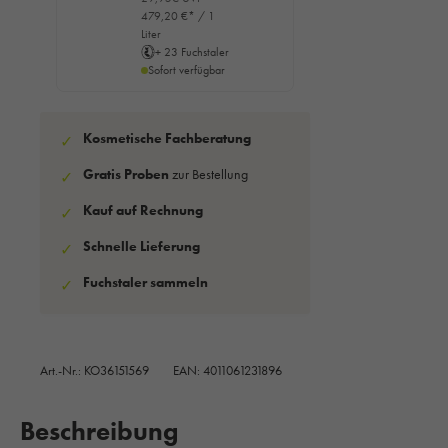
479,20 €* / 1
Liter
+ 23 Fuchstaler
Sofort verfügbar
Kosmetische Fachberatung
✓
Gratis Proben
zur Bestellung
✓
Kauf auf Rechnung
✓
Schnelle Lieferung
✓
Fuchstaler sammeln
✓
Art.-Nr.:
KO36151569
EAN: 4011061231896
Beschreibung