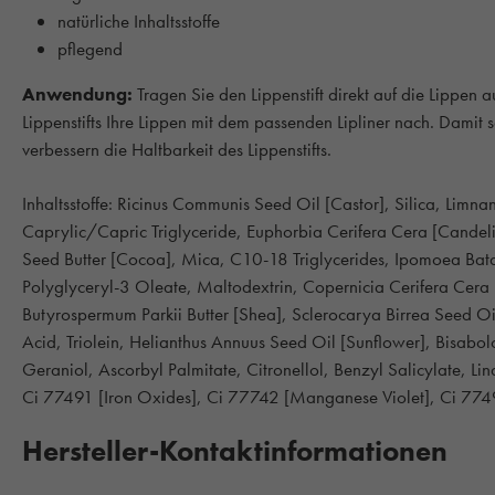
natürliche Inhaltsstoffe
pflegend
Anwendung:
Tragen Sie den Lippenstift direkt auf die Lippen
Lippenstifts Ihre Lippen mit dem passenden Lipliner nach. Damit 
verbessern die Haltbarkeit des Lippenstifts.
Inhaltsstoffe: Ricinus Communis Seed Oil [Castor], Silica, Li
Caprylic/Capric Triglyceride, Euphorbia Cerifera Cera [Cande
Seed Butter [Cocoa], Mica, C10-18 Triglycerides, Ipomoea Bat
Polyglyceryl-3 Oleate, Maltodextrin, Copernicia Cerifera Cer
Butyrospermum Parkii Butter [Shea], Sclerocarya Birrea Seed Oi
Acid, Triolein, Helianthus Annuus Seed Oil [Sunflower], Bisabolo
Geraniol, Ascorbyl Palmitate, Citronellol, Benzyl Salicylate, Li
Ci 77491 [Iron Oxides], Ci 77742 [Manganese Violet], Ci 7749
Hersteller-Kontaktinformationen