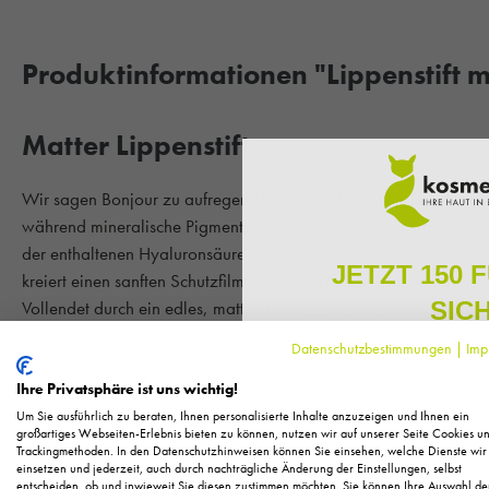
Produktinformationen "Lippenstift ma
Matter Lippenstift
Wir sagen Bonjour zu aufregenden Lippen. Die zarte Textur des 
während mineralische Pigmente eine unverkennbare farbliche Tie
der enthaltenen Hyaluronsäure. Sie versorgt die Lippen mit inten
JETZT 150 
kreiert einen sanften Schutzfilm, der einen hohen Tragekomfort kre
SIC
Vollendet durch ein edles, mattes Finish, wird die natürliche Lipp
Mit natürlichen Inhaltsstoffen. Ohne Mineralölderivate und Mikro
Datenschutzbestimmungen
|
Imp
Melden Sie sich zu unserem N
regelmäßig exklusive Inform
Ihre Privatsphäre ist uns wichtig!
Copyright by ANNEMARIE BÖRLIND
Pflege, neue Produkte u
Um Sie ausführlich zu beraten, Ihnen personalisierte Inhalte anzuzeigen und Ihnen ein
Als kleines Dankeschön für 
großartiges Webseiten-Erlebnis bieten zu können, nutzen wir auf unserer Seite Cookies u
Trackingmethoden. In den Datenschutzhinweisen können Sie einsehen, welche Dienste wir
Ihnen
150 Fuchstaler*
, die
einsetzen und jederzeit, auch durch nachträgliche Änderung der Einstellungen, selbst
Einkauf einl
entscheiden, ob und inwieweit Sie diesen zustimmen möchten. Sie können Ihre Auswahl de