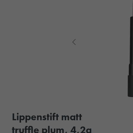
Lippenstift matt
truffle plum, 4,2g