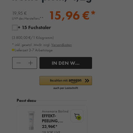
15,96 €*
19,95 €
UVP des Herstellers**
+ 15 Fuchstaler
(3.800,00 €/1 Kilogramm)
* inkl. gesetzl. MwSt. zzgl.
Versandkosten
Lieferzeit 3-7 Arbeitstage
Anzahl
IN DEN WARENKORB
Passt dazu
Annemarie Börlind
EFFEKT-
+
PEELING,
50ml
23,96€*
29,95€ UVP