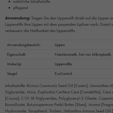
natürliche Inhaltsstoffe
pflegend
Anwendung:
Tragen Sie den Lippenstift direkt auf die Lippen
Lippenstifts Ihre Lippen mit dem passenden Lipliner nach. Damit 
verbessern die Haltbarkeit des Lippenstifts.
Anwendungsbereich:
Lippen
Eigenschaft:
Naturkosmetik,
frei von Mikroplastik,
MakeUp:
Lippenstifte
Siegel:
EcoControl
Inhaltsstoffe: Ricinus Communis Seed Oil [Castor], Limnanthe
Triglyceride, Mica, Euphorbia Cerifera Cera [Candelilla], Ce
[Cocoa], C10-18 Triglycerides, Polyglyceryl-3 Oleate, Copern
Borosilicate, Butyrospermum Parkii Butter [Shea], Aroma [Fragr
Hyaluronate, Tocopherol, Triolein, Helianthus Annuus Seed Oil [