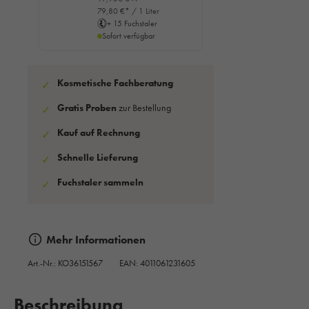
79,80 €* / 1 Liter
+ 15 Fuchstaler
Sofort verfügbar
Kosmetische Fachberatung
✓
Gratis Proben
zur Bestellung
✓
Kauf auf Rechnung
✓
Schnelle Lieferung
✓
Fuchstaler sammeln
✓
Mehr Informationen
Art.-Nr.:
KO36151567
EAN: 4011061231605
Beschreibung