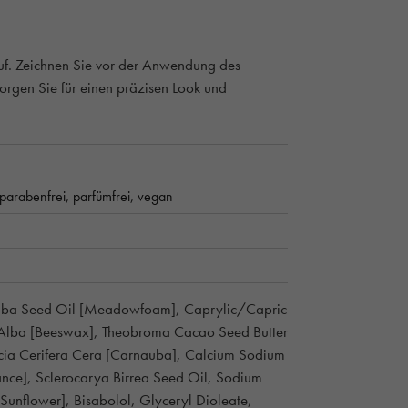
 auf. Zeichnen Sie vor der Anwendung des
sorgen Sie für einen präzisen Look und
parabenfrei,
parfümfrei,
vegan
s Alba Seed Oil [Meadowfoam], Caprylic/Capric
ra Alba [Beeswax], Theobroma Cacao Seed Butter
icia Cerifera Cera [Carnauba], Calcium Sodium
ance], Sclerocarya Birrea Seed Oil, Sodium
Sunflower], Bisabolol, Glyceryl Dioleate,