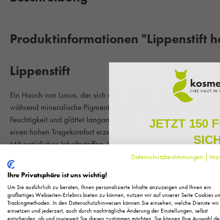
Produktinformationen "Lippenstift h
Lippenstift
Ein Hauch von Luxus, der sich sanft auf die Lippen legt. Die zarte
während mineralische Pigmente für eine intensive Farbe und Gl
Feuchtigkeit und glättet langanhaltend. Dabei kreiert die Butter
JETZT 150 
einen hohen Tragekomfort erzeugt und die Feuchtigkeitspflege unt
SIC
Mit natürlichen Inhaltsstoffen. Ohne Mineralölderivate und Mikr
Datenschutzbestimmungen
|
Imp
Melden Sie sich zu unserem N
Copyright by ANNEMARIE BÖRLIND
regelmäßig exklusive Inform
Ihre Privatsphäre ist uns wichtig!
Pflege, neue Produkte u
Um Sie ausführlich zu beraten, Ihnen personalisierte Inhalte anzuzeigen und Ihnen ein
Als kleines Dankeschön für 
großartiges Webseiten-Erlebnis bieten zu können, nutzen wir auf unserer Seite Cookies u
Trackingmethoden. In den Datenschutzhinweisen können Sie einsehen, welche Dienste wir
Ihnen
150 Fuchstaler*
, die
einsetzen und jederzeit, auch durch nachträgliche Änderung der Einstellungen, selbst
Einkauf einl
entscheiden, ob und inwieweit Sie diesen zustimmen möchten. Sie können Ihre Auswahl de