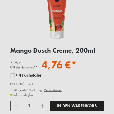
Mango Dusch Creme, 200ml
4,76 €*
5,95 €
UVP des Herstellers**
+ 4 Fuchstaler
(23,80 €/1 Liter)
* inkl. gesetzl. MwSt. zzgl.
Versandkosten
Sofort verfügbar
Anzahl
IN DEN WARENKORB