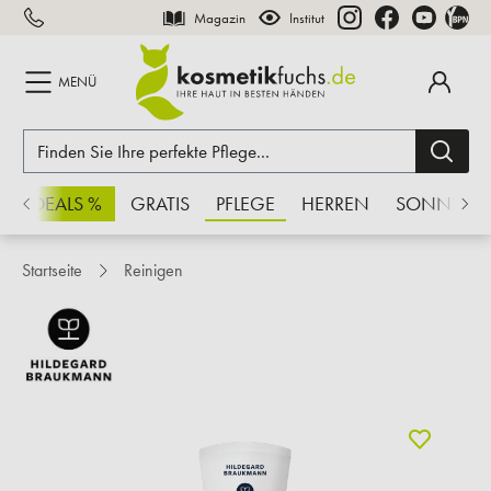
Magazin
Institut
inhalt springen
MENÜ
CHSDEALS %
GRATIS
PFLEGE
HERREN
SONNE
Startseite
Reinigen