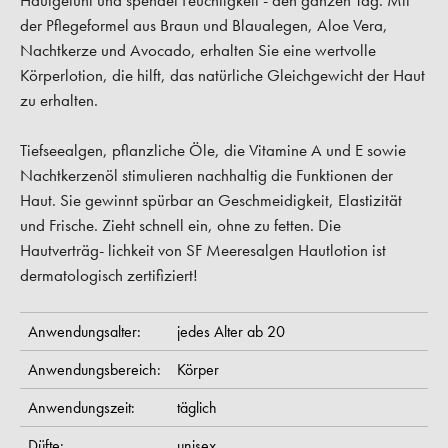
Hautgefühl und spendet Feuchtigkeit - den ganzen Tag. Mit
der Pflegeformel aus Braun und Blaualegen, Aloe Vera,
Nachtkerze und Avocado, erhalten Sie eine wertvolle
Körperlotion, die hilft, das natürliche Gleichgewicht der Haut
zu erhalten.
Tiefseealgen, pflanzliche Öle, die Vitamine A und E sowie
Nachtkerzenöl stimulieren nachhaltig die Funktionen der
Haut. Sie gewinnt spürbar an Geschmeidigkeit, Elastizität
und Frische. Zieht schnell ein, ohne zu fetten. Die
Hautverträg- lichkeit von SF Meeresalgen Hautlotion ist
dermatologisch zertifiziert!
Anwendungsalter:
jedes Alter ab 20
Anwendungsbereich:
Körper
Anwendungszeit:
täglich
Düfte:
unisex