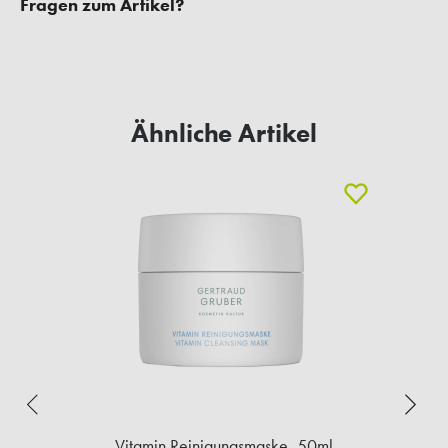
Fragen zum Artikel?
Ähnliche Artikel
Vitamin Reinigungsmaske, 50ml
B