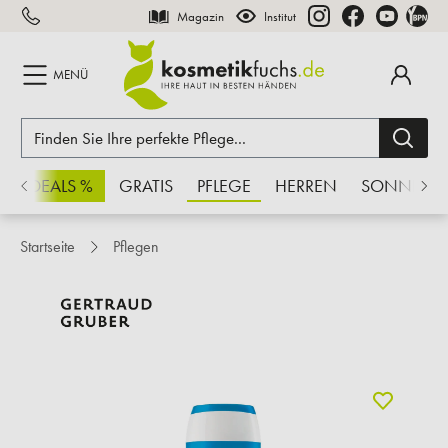
Magazin
Institut
inhalt springen
MENÜ
CHSDEALS %
GRATIS
PFLEGE
HERREN
SONNE
Startseite
Pflegen