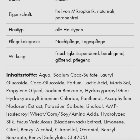
frei von Mikroplastik,
naturnah,
Eigenschaft:
parabenfrei
Hauttyp:
alle Hauttypen
Pflegekategorie:
Nachtpflege,
Tagespflege
Feuchtigkeitsspendend,
beruhigend,
Wirkung:
glättend,
pflegend
Inhaltsstoffe:
Aqua, Sodium Coco-Sulfate, Lauryl
Glucoside, Coco-Glucoside, Parfum, Lactic Acid, Maris Sal,
Propylene Glycol, Sodium Benzoate, Hydroxypropyl Guar
Hydroxypropyltrimonium Chloride, Panthenol, Ascophyllum
Nodosum Extract, Potassium Sorbate, Linalool, AMP-
Isostearoyl Wheat/Corn/Soy/Amino Acids, Hydrolyzed
Silk, Fucus Vesiculosus (Bladderwrack) Extract, Limonene,
Citral, Benzyl Alcohol, Citronellol, Geraniol, Benzyl
Benzoate, Benzyl Salicylate, CI 42051