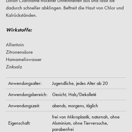
Lotion Clarifiante trocknet Unreinheiten aus und lässt sie
dadurch schneller abklingen. Beftreit die Haut von Chlor und
Kalrückständen.
Wirkstoffe:
Allantoin
Zitronensäure
Hamameliswasser
Zinksalz
Anwendungsalter:
Jugendliche,
jedes Alter ab 20
Anwendungsbereich:
Gesicht,
Hals/Dekolleté
Anwendungszeit:
abends,
morgens,
täglich
frei von Mikroplastik,
naturnah,
ohne
Eigenschaft:
Aluminium,
ohne Tierversuche,
parabenfrei