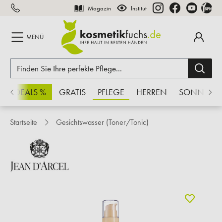
Magazin
Institut
inhalt springen
MENÜ
CHSDEALS %
GRATIS
PFLEGE
HERREN
SONNE
Startseite
Gesichtswasser (Toner/Tonic)