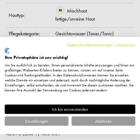
Mischhaut
Hauttyp:
fettige/unreine Haut
Pflegekategorie:
Gesichtswasser (Toner/Tonic)
Datenschutzbestimmungen
|
Impressum
Siegel:
EcoControl,
Ecocert
bei Unreinheiten,
pflegend,
Ihre Privatsphäre ist uns wichtig!
Wirkung:
porenverfeinernd
Um Sie ausführlich zu beraten, Ihnen personalisierte Inhalte anzuzeigen und Ihnen ein
großartiges Webseiten-Erlebnis bieten zu können, nutzen wir auf unserer Seite
Cookies und Trackingmethoden. In den Datenschutzhinweisen können Sie einsehen,
Inhaltsstoffe:
Aqua (Water), Alcohol, Propylene Glycol,
welche Dienste wir einsetzen und jederzeit, auch durch nachträgliche Änderung der
Einstellungen, selbst entscheiden, ob und inwieweit Sie diesen zustimmen möchten. Sie
Polyglyceryl-4 Caprate, Hamamelis Virginiana (Witch
können Ihre Auswahl der Verwendung von Cookies jederzeit ändern.
Hazel) Water, Zinc PCA, Allantoin, Caprylyl/Capryl
Glucoside, Tocopherol, Citric Acid, Sodium Chloride,
Ich bin einverstanden
Sodium Hydroxide, Sodium Sulfate, BHT, Ethylhexylglycerin,
Phenoxyethanol, Benzyl Benzoate, Benzyl Salicylate, Benzyl
Einstellungen
Ablehnen
Alcohol, Parfum (Fragrance), CI 19140 (Yellow 5), CI
42090 (Blue 1) Vers. 009