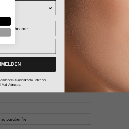
Nachname
prozess Ihrer Haut sichtbar verlangsamen
NMELDEN
vorhandenem Kundenkonto unter der
-Mail-Adresse.
che,
parabenfrei