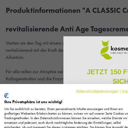
Produktinformationen "A CLASSIC C
revitalisierende Anti Age Tagescreme
Starten sie den Tag mit einem angenehm frischen Gefühl! Diese
revitalisierend mit der Kraft des Vitamin A Palmitates und der 
Allantoin.
JETZT 150 
Für alle reifen zur Atrophie neigenden Hautbilder mit natürlichem 
Kollagenstruktur und die Enzymaktivität der alternden Haut. G
SIC
sich äußerst effektiv auf die reduzierten Repairmechanismen aus.
Datenschutzbestimmungen
|
Imp
Melden Sie sich zu unserem N
regelmäßig exklusive Inform
Die Vorteile im überblick:
Ihre Privatsphäre ist uns wichtig!
Pflege, neue Produkte u
angenehm cremige Textur
Um Sie ausführlich zu beraten, Ihnen personalisierte Inhalte anzuzeigen und Ihnen ein
Als kleines Dankeschön für 
großartiges Webseiten-Erlebnis bieten zu können, nutzen wir auf unserer Seite Cookies u
Hochwertige Feuchtigkeitsspendende Tagespflege
Trackingmethoden. In den Datenschutzhinweisen können Sie einsehen, welche Dienste wir
Ihnen
150 Fuchstaler*
, die
Hinterlässt ein leicht kühlendes Gefühl auf der Haut
einsetzen und jederzeit, auch durch nachträgliche Änderung der Einstellungen, selbst
Einkauf einl
entscheiden, ob und inwieweit Sie diesen zustimmen möchten. Sie können Ihre Auswahl de