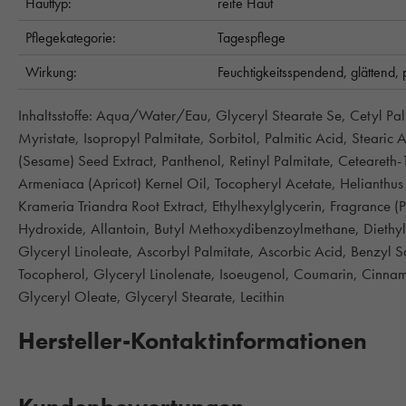
Hauttyp:
reife Haut
Pflegekategorie:
Tagespflege
Wirkung:
Feuchtigkeitsspendend,
glättend,
Inhaltsstoffe: Aqua/Water/Eau, Glyceryl Stearate Se, Cetyl Palm
Myristate, Isopropyl Palmitate, Sorbitol, Palmitic Acid, Stear
(Sesame) Seed Extract, Panthenol, Retinyl Palmitate, Ceteareth
Armeniaca (Apricot) Kernel Oil, Tocopheryl Acetate, Helianthu
Krameria Triandra Root Extract, Ethylhexylglycerin, Fragrance 
Hydroxide, Allantoin, Butyl Methoxydibenzoylmethane, Dieth
Glyceryl Linoleate, Ascorbyl Palmitate, Ascorbic Acid, Benzyl Sa
Tocopherol, Glyceryl Linolenate, Isoeugenol, Coumarin, Cinnamy
Glyceryl Oleate, Glyceryl Stearate, Lecithin
Hersteller-Kontaktinformationen