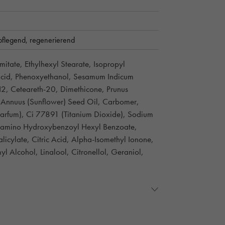
pflegend,
regenerierend
itate, Ethylhexyl Stearate, Isopropyl
ic Acid, Phenoxyethanol, Sesamum Indicum
-12, Ceteareth-20, Dimethicone, Prunus
s Annuus (Sunflower) Seed Oil, Carbomer,
(Parfum), Ci 77891 (Titanium Dioxide), Sodium
ylamino Hydroxybenzoyl Hexyl Benzoate,
licylate, Citric Acid, Alpha-Isomethyl Ionone,
l Alcohol, Linalool, Citronellol, Geraniol,