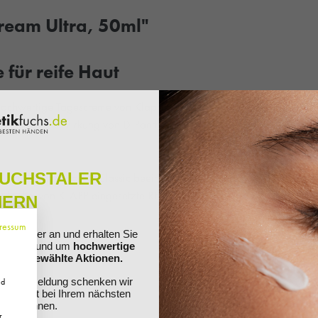
ream Ultra, 50ml"
 für reife Haut
 hochwertige Tagescreme von Klapp wirkt
besänftigenden Wirkung von D-Panthenol und
FUCHSTALER
Lichtschutzfaktor. A Classic beeinflusst die
erade das von KLAPP eingesetzte RETINOL wirkt
HERN
ressum
ewsletter an und erhalten Sie
ationen rund um
hochwertige
nd ausgewählte Aktionen.
Ihre Anmeldung schenken wir
nd
 Sie direkt bei Ihrem nächsten
ösen können.
r