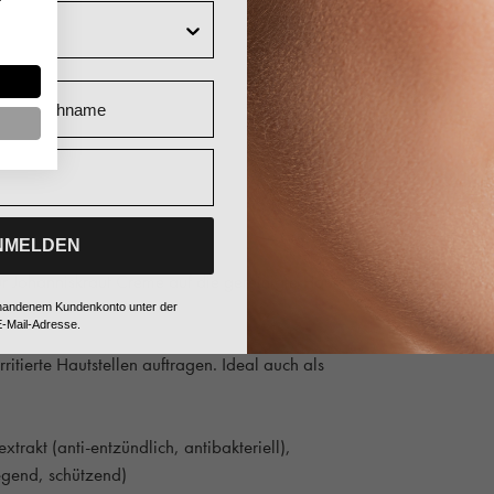
Nachname
NMELDEN
 Johanniskraut Creme auf die gereinigte Haut
vorhandenem Kundenkonto unter der
-Mail-Adresse.
ritierte Hautstellen auftragen. Ideal auch als
trakt (anti-entzündlich, antibakteriell),
egend, schützend)