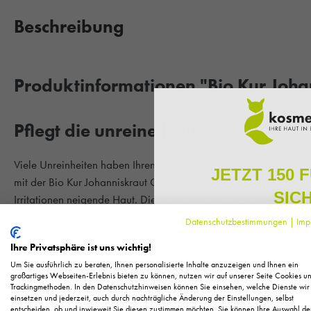
Beschreibung
Produktinformationen "Bio Kur Joh
Pflegt die unreine Haut
Viele Unreinheiten haben Ihren Ursprung in einer übermäßigen Ta
JETZT 150 
mit der Bio Kur Johanniskraut Creme von Rosa Graf. Ihrer täglich
SIC
Irritationen neigende Haut. Diese hochwertige Naturkosmetik ver
modernster Pflegekompetenz. Das enthaltene Johanniskrautöl, b
Datenschutzbestimmungen
|
Imp
Melden Sie sich zu unserem N
entzündungshemmende Wirkung, unterstützt die Hautregeneration
regelmäßig exklusive Inform
Ihre Privatsphäre ist uns wichtig!
Ideal für die tägliche Anwendung bei trockener, gestresster ode
Pflege, neue Produkte u
Um Sie ausführlich zu beraten, Ihnen personalisierte Inhalte anzuzeigen und Ihnen ein
Nachtpflege, nach dem Sonnenbad oder bei leichten Hautirritatio
Als kleines Dankeschön für 
großartiges Webseiten-Erlebnis bieten zu können, nutzen wir auf unserer Seite Cookies u
Mineralölen und synthetischen Duftstoffen. Die reichhaltige, den
Trackingmethoden. In den Datenschutzhinweisen können Sie einsehen, welche Dienste wir
Ihnen
150 Fuchstaler*
, die
einsetzen und jederzeit, auch durch nachträgliche Änderung der Einstellungen, selbst
Einkauf einl
samtweiches Hautgefühl, ohne zu fetten.
entscheiden, ob und inwieweit Sie diesen zustimmen möchten. Sie können Ihre Auswahl de