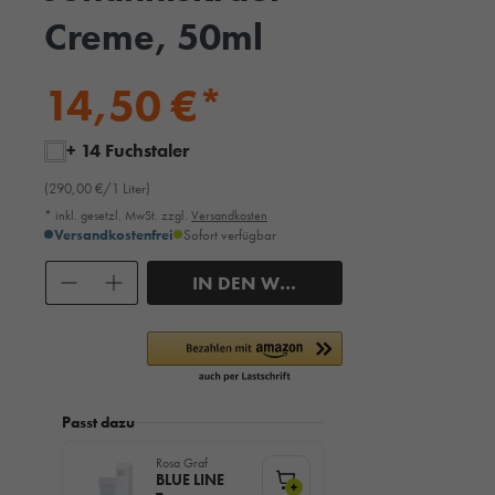
Creme, 50ml
14,50 €*
+ 14 Fuchstaler
(290,00 €/1 Liter)
* inkl. gesetzl. MwSt. zzgl.
Versandkosten
Versandkostenfrei
Sofort verfügbar
Anzahl
IN DEN WARENKORB
Passt dazu
Rosa Graf
BLUE LINE
+