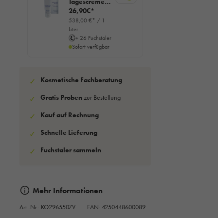
Tagescreme
getönt, 50ml
26,90€*
538,00 €* / 1
Liter
+ 26 Fuchstaler
Sofort verfügbar
Kosmetische Fachberatung
✓
Gratis Proben
zur Bestellung
✓
Kauf auf Rechnung
✓
Schnelle Lieferung
✓
Fuchstaler sammeln
✓
Mehr Informationen
Art.-Nr.:
KO2965507V
EAN: 4250448600089