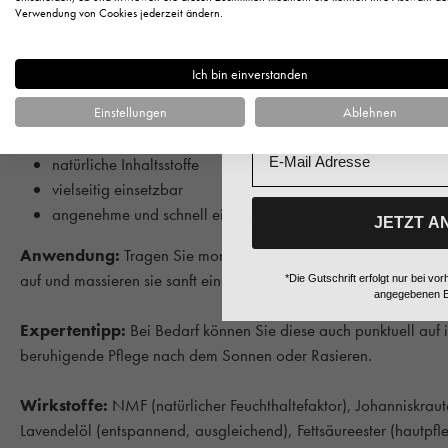
Anrede
Verwendung von Cookies jederzeit ändern.
Hauttyp:
Für die unreine, fettige Haut und Mischhaut geeignet.
Ich bin einverstanden
Vorname
Ihre Vorteile im Überblick:
Einstellungen
Ablehnen
beruhigt gereizte Haut
regeneriert & pflegt
Email
natürliche Inhaltsstoffe
vielseitig einsetzbar
angenehme und schnell einziehende Textur
JETZT A
Anwendung:
Tragen Sie morgens und/oder abends die Bio Kur
auf und massieren sie sanft ein.
*Die Gutschrift erfolgt nur bei 
angegebenen E
Expertentipp:
Bei Bedarf können Sie diese auch punktuell auf ir
beruhigende Pflege nach dem Sonnen oder Rasieren.
Wirkstoffe:
NMF (natürlicher Feuchthaltefaktor), Johanniskrautex
Lavendelöl (entspannend, ausgleichend), Fettsäureester (hautpfl