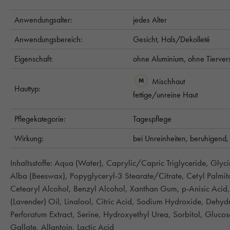
Anwendungsalter:
jedes Alter
Anwendungsbereich:
Gesicht,
Hals/Dekolleté
Eigenschaft:
ohne Aluminium,
ohne Tierver
Mischhaut
Hauttyp:
fettige/unreine Haut
Pflegekategorie:
Tagespflege
Wirkung:
bei Unreinheiten,
beruhigend
Inhaltsstoffe: Aqua (Water), Caprylic/Capric Triglyceride, Glyc
Alba (Beeswax), Popyglyceryl-3 Stearate/Citrate, Cetyl Palmita
Cetearyl Alcohol, Benzyl Alcohol, Xanthan Gum, p-Anisic Acid,
(Lavender) Oil, Linalool, Citric Acid, Sodium Hydroxide, Dehy
Perforatum Extract, Serine, Hydroxyethyl Urea, Sorbitol, Gluco
Gallate, Allantoin, Lactic Acid