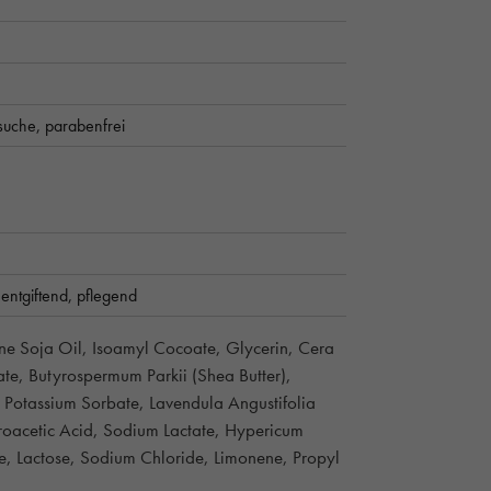
suche,
parabenfrei
,
entgiftend,
pflegend
ine Soja Oil, Isoamyl Cocoate, Glycerin, Cera
te, Butyrospermum Parkii (Shea Butter),
 Potassium Sorbate, Lavendula Angustifolia
droacetic Acid, Sodium Lactate, Hypericum
se, Lactose, Sodium Chloride, Limonene, Propyl