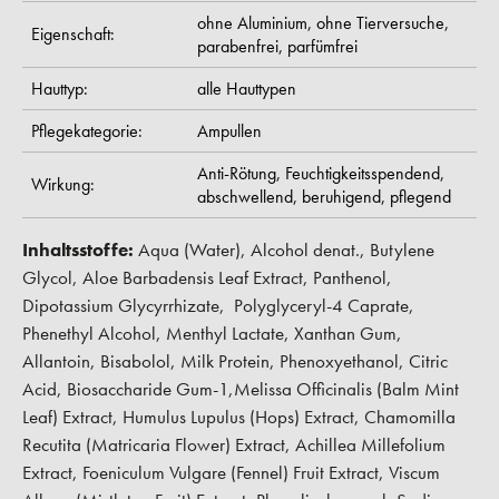
ohne Aluminium,
ohne Tierversuche,
Eigenschaft:
parabenfrei,
parfümfrei
Hauttyp:
alle Hauttypen
Pflegekategorie:
Ampullen
Anti-Rötung,
Feuchtigkeitsspendend,
Wirkung:
abschwellend,
beruhigend,
pflegend
Inhaltsstoffe:
Aqua (Water), Alcohol denat., Butylene
Glycol, Aloe Barbadensis Leaf Extract, Panthenol,
Dipotassium Glycyrrhizate, Polyglyceryl-4 Caprate,
Phenethyl Alcohol, Menthyl Lactate, Xanthan Gum,
Allantoin, Bisabolol, Milk Protein, Phenoxyethanol, Citric
Acid, Biosaccharide Gum-1,Melissa Officinalis (Balm Mint
Leaf) Extract, Humulus Lupulus (Hops) Extract, Chamomilla
Recutita (Matricaria Flower) Extract, Achillea Millefolium
Extract, Foeniculum Vulgare (Fennel) Fruit Extract, Viscum