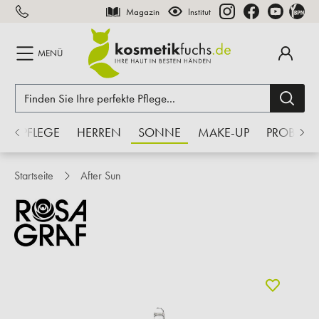
Magazin
Institut
inhalt springen
MENÜ
S
PFLEGE
HERREN
SONNE
MAKE-UP
PROBEN
Startseite
After Sun