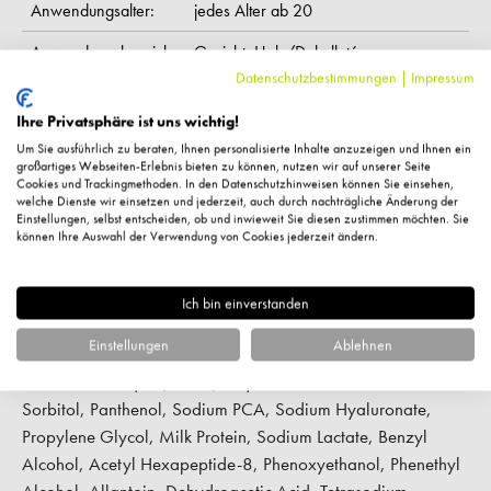
Anwendungsalter:
jedes Alter ab 20
Anwendungsbereich:
Gesicht,
Hals/Dekolleté
Datenschutzbestimmungen
|
Impressum
Anwendungszeit:
bei Bedarf,
täglich
Ihre Privatsphäre ist uns wichtig!
frei von Mikroplastik,
ohne Aluminium,
Eigenschaft:
Um Sie ausführlich zu beraten, Ihnen personalisierte Inhalte anzuzeigen und Ihnen ein
ohne Tierversuche,
parabenfrei,
vegan
großartiges Webseiten-Erlebnis bieten zu können, nutzen wir auf unserer Seite
Cookies und Trackingmethoden. In den Datenschutzhinweisen können Sie einsehen,
Hauttyp:
alle Hauttypen
welche Dienste wir einsetzen und jederzeit, auch durch nachträgliche Änderung der
Einstellungen, selbst entscheiden, ob und inwieweit Sie diesen zustimmen möchten. Sie
können Ihre Auswahl der Verwendung von Cookies jederzeit ändern.
Pflegekategorie:
Ampullen
Feuchtigkeitsspendend,
Lifting,
Ich bin einverstanden
Wirkung:
aufpolsternd,
beruhigend,
festigend &
straffend,
glättend,
pflegend
Einstellungen
Ablehnen
Inhaltsstoffe: Aqua (Water), Glycerin, Aloe Barbadensis Gel,
Sorbitol, Panthenol, Sodium PCA, Sodium Hyaluronate,
Propylene Glycol, Milk Protein, Sodium Lactate, Benzyl
Alcohol, Acetyl Hexapeptide-8, Phenoxyethanol, Phenethyl