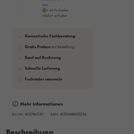
Liter
+ 40 Fuchstaler
Sofort verfügbar
Kosmetische Fachberatung
✓
Gratis Proben
zur Bestellung
✓
Kauf auf Rechnung
✓
Schnelle Lieferung
✓
Fuchstaler sammeln
✓
Mehr Informationen
Art.-Nr.:
KO296313V
EAN: 4250448600256
Beschreibung