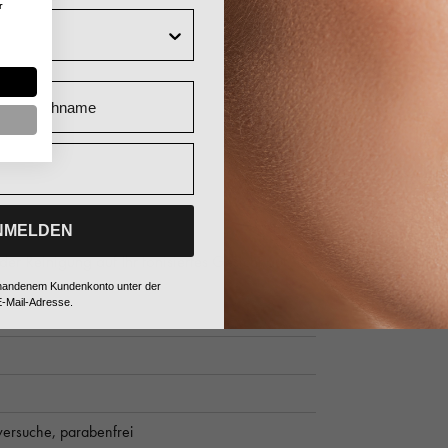
Nachname
NMELDEN
r Reinigung auf Ihr tonisiertes Gesicht auf.
vorhandenem Kundenkonto unter der
-Mail-Adresse.
versuche,
parabenfrei