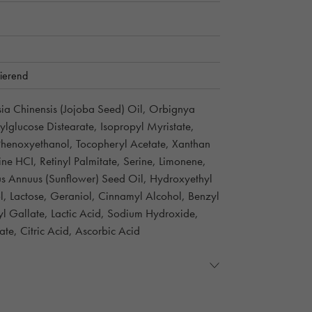
ierend
sia Chinensis (Jojoba Seed) Oil, Orbignya
lglucose Distearate, Isopropyl Myristate,
, Phenoxyethanol, Tocopheryl Acetate, Xanthan
ne HCI, Retinyl Palmitate, Serine, Limonene,
us Annuus (Sunflower) Seed Oil, Hydroxyethyl
lol, Lactose, Geraniol, Cinnamyl Alcohol, Benzyl
l Gallate, Lactic Acid, Sodium Hydroxide,
te, Citric Acid, Ascorbic Acid