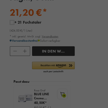
21,20 €*
+ 21 Fuchstaler
(424,00 €/1 Liter)
* inkl. gesetzl. MwSt. zzgl.
Versandkosten
Versandkostenfrei
Sofort verfügbar
Anzahl
IN DEN WARENKORB
Passt dazu
Rosa Graf
BLUE LINE
+
Creme
Hydratante,
40,50€*
50ml
810,00 €* / 1