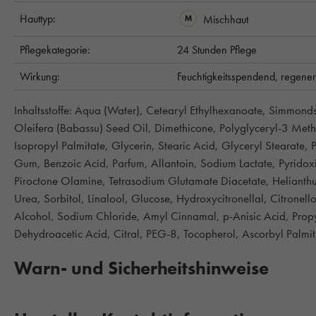
Hauttyp:
Mischhaut
Pflegekategorie:
24 Stunden Pflege
Wirkung:
Feuchtigkeitsspendend,
regener
Inhaltsstoffe: Aqua (Water), Cetearyl Ethylhexanoate, Simmond
Oleifera (Babassu) Seed Oil, Dimethicone, Polyglyceryl-3 Methy
Isopropyl Palmitate, Glycerin, Stearic Acid, Glyceryl Stearate
Gum, Benzoic Acid, Parfum, Allantoin, Sodium Lactate, Pyridoxi
Piroctone Olamine, Tetrasodium Glutamate Diacetate, Helianth
Urea, Sorbitol, Linalool, Glucose, Hydroxycitronellal, Citronel
Alcohol, Sodium Chloride, Amyl Cinnamal, p-Anisic Acid, Propy
Dehydroacetic Acid, Citral, PEG-8, Tocopherol, Ascorbyl Palmita
Warn- und Sicherheitshinweise