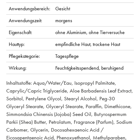
Anwendungsbereich:
Gesicht
Anwendungszeit:
morgens
Eigenschaft:
ohne Aluminium,
ohne Tierversuche
Hauttyp:
empfindliche Haut,
trockene Haut
Pflegekategorie:
Tagespflege
Wirkung:
Feuchtigkeitsspendend,
beruhigend
Inhaltsstoffe: Aqua/Water/Eau, Isopropyl Palmitate,
Caprylic/Capric Triglyceride, Aloe Barbadensis Leaf Extract,
Sorbitol, Pentylene Glycol, Stearyl Alcohol, Peg-30
Glyceryl Stearate, Glyceryl Stearate, Paraffin, Dimethicone,
Simmondsia Chinensis (Jojoba) Seed Oil, Butyrospermum
Parkii (Shea) Butter, Petrolatum, Fragrance (Parfum), Sodium
Carbomer, Glycerin, Docosahexaenoic Acid /
Eicosapentaenoic Acid, Phenoxyethanol, Methylparaben,