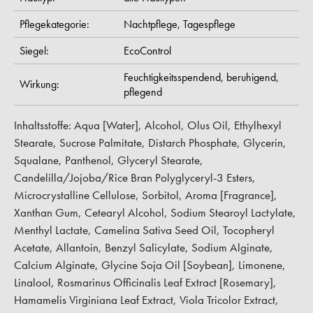
Pflegekategorie:
Nachtpflege,
Tagespflege
Siegel:
EcoControl
Feuchtigkeitsspendend,
beruhigend,
Wirkung:
pflegend
Inhaltsstoffe: Aqua [Water], Alcohol, Olus Oil, Ethylhexyl
Stearate, Sucrose Palmitate, Distarch Phosphate, Glycerin,
Squalane, Panthenol, Glyceryl Stearate,
Candelilla/Jojoba/Rice Bran Polyglyceryl-3 Esters,
Microcrystalline Cellulose, Sorbitol, Aroma [Fragrance],
Xanthan Gum, Cetearyl Alcohol, Sodium Stearoyl Lactylate,
Menthyl Lactate, Camelina Sativa Seed Oil, Tocopheryl
Acetate, Allantoin, Benzyl Salicylate, Sodium Alginate,
Calcium Alginate, Glycine Soja Oil [Soybean], Limonene,
Linalool, Rosmarinus Officinalis Leaf Extract [Rosemary],
Hamamelis Virginiana Leaf Extract, Viola Tricolor Extract,