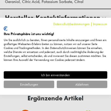
Geraniol, Citric Acid, Potassium Sorbate, Citral
Hersteller-Kontaktinformationen
Datenschutzbestimmungen
|
Impressum
Kundenbewertungen
Ihre Privatsphäre ist uns wichtig!
Um Sie ausführlich zu beraten, Ihnen personalisierte Inhalte anzuzeigen und Ihnen ein
großartiges Webseiten-Erlebnis bieten zu können, nutzen wir auf unserer Seite
Cookies und Trackingmethoden. In den Datenschutzhinweisen können Sie einsehen,
welche Dienste wir einsetzen und jederzeit, auch durch nachträgliche Änderung der
Einstellungen, selbst entscheiden, ob und inwieweit Sie diesen zustimmen möchten. Sie
können Ihre Auswahl der Verwendung von Cookies jederzeit ändern.
Fragen zum Artikel?
Ich bin einverstanden
Einstellungen
Ablehnen
Ergänzende Artikel