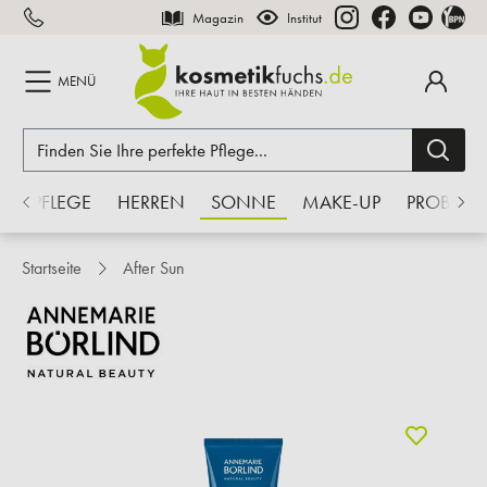
Magazin
Institut
inhalt springen
MENÜ
S
PFLEGE
HERREN
SONNE
MAKE-UP
PROBEN
Startseite
After Sun