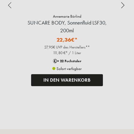
Annemarie Börlind
SUNCARE BODY, Sonnenfluid LSF30,
A
200ml
22,36€*
27,95€ UVP des Herstellers**
111,80 €* / 1 Liter
+ 22 Fuchstaler
Sofort verfügbar
IN DEN WARENKORB