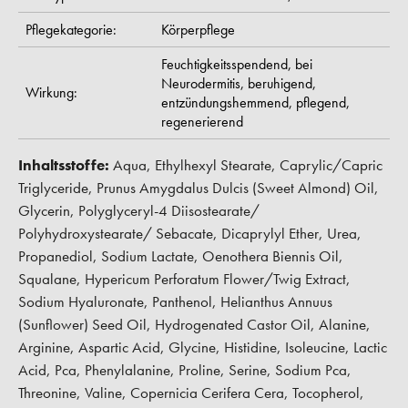
Pflegekategorie:
Körperpflege
Feuchtigkeitsspendend,
bei
Neurodermitis,
beruhigend,
Wirkung:
entzündungshemmend,
pflegend,
regenerierend
Inhaltsstoffe:
Aqua, Ethylhexyl Stearate, Caprylic/Capric
Triglyceride, Prunus Amygdalus Dulcis (Sweet Almond) Oil,
Glycerin, Polyglyceryl-4 Diisostearate/
Polyhydroxystearate/ Sebacate, Dicaprylyl Ether, Urea,
Propanediol, Sodium Lactate, Oenothera Biennis Oil,
Squalane, Hypericum Perforatum Flower/Twig Extract,
Sodium Hyaluronate, Panthenol, Helianthus Annuus
(Sunflower) Seed Oil, Hydrogenated Castor Oil, Alanine,
Arginine, Aspartic Acid, Glycine, Histidine, Isoleucine, Lactic
Acid, Pca, Phenylalanine, Proline, Serine, Sodium Pca,
Threonine, Valine, Copernicia Cerifera Cera, Tocopherol,