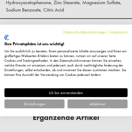
Hydroxyacetophenone, Zinc Stearate, Magnesium Sulfate,
Sodium Benzoate, Citric Acid
Hersteller-Kontaktinformationen
Datenschutzbestimmungen
|
Impressum
Ihre Privatsphäre ist uns wichtig!
Kundenbewertungen
Um Sie ausführlich zu beraten, Ihnen personalisierte Inhalte anzuzeigen und Ihnen ein
großartiges Webseiten-Erlebnis bieten zu können, nutzen wir auf unserer Seite
Cookies und Trackingmethoden. In den Datenschutzhinweisen können Sie einsehen,
welche Dienste wir einsetzen und jederzeit, auch durch nachträgliche Änderung der
Einstellungen, selbst entscheiden, ob und inwieweit Sie diesen zustimmen möchten. Sie
können Ihre Auswahl der Verwendung von Cookies jederzeit ändern.
Fragen zum Artikel?
Ich bin einverstanden
Einstellungen
Ablehnen
Ergänzende Artikel