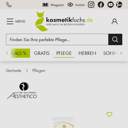
Magazin
Institut
inhalt springen
MENÜ
CHSDEALS %
GRATIS
PFLEGE
HERREN
SONNE
Startseite
Pflegen