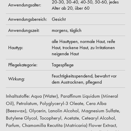
20-30,
30-40,
40-50,
50-60,
jedes
Anwendungsalter:
Alter ab 20,
über 60
Anwendungsbereich:
Gesicht
Anwendungszeit:
morgens,
täglich
alle Hauttypen,
normale Haut,
reife
Hauttyp:
Haut,
trockene Haut,
zu Irritationen
neigende Haut
Pflegekategorie:
Tagespflege
Feuchtigkeitsspendend,
bewahrt vor
Wirkung:
dem Austrocknen,
pflegend
Inhaltsstoffe: Aqua (Water), Paraffinum Liquidum (Mineral
Oil), Petrolatum, Polyglyceryl-3 Oleate, Cera Alba
(Beeswax), Glycerin, Lanolin Alcohol, Magnesium Sulfate,
Butylene Glycol, Tocopheryl, Acetate, Cetearyl Alcohol,
Parfum, Chamomilla Recutita (Matricaria) Flower Extract,