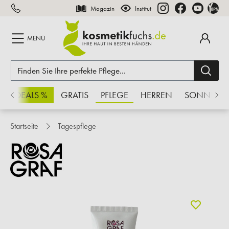
Magazin
Institut
inhalt springen
MENÜ
CHSDEALS %
GRATIS
PFLEGE
HERREN
SONNE
Startseite
Tagespflege