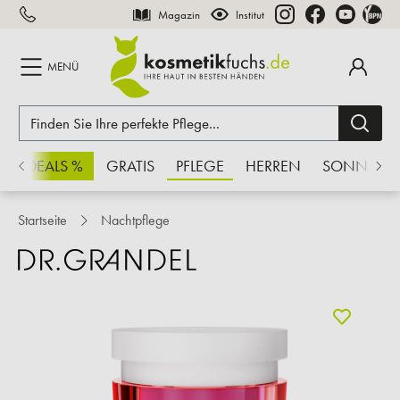
Magazin
Institut
inhalt springen
MENÜ
CHSDEALS %
GRATIS
PFLEGE
HERREN
SONNE
Startseite
Nachtpflege