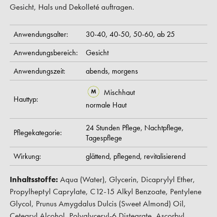
Gesicht, Hals und Dekolleté auftragen.
Anwendungsalter:
30-40,
40-50,
50-60,
ab 25
Anwendungsbereich:
Gesicht
Anwendungszeit:
abends,
morgens
Mischhaut
Hauttyp:
normale Haut
24 Stunden Pflege,
Nachtpflege,
Pflegekategorie:
Tagespflege
Wirkung:
glättend,
pflegend,
revitalisierend
Inhaltsstoffe:
Aqua (Water), Glycerin, Dicaprylyl Ether,
Propylheptyl Caprylate, C12-15 Alkyl Benzoate, Pentylene
Glycol, Prunus Amygdalus Dulcis (Sweet Almond) Oil,
Cetearyl Alcohol, Polyglyceryl-6 Distearate, Ascorbyl