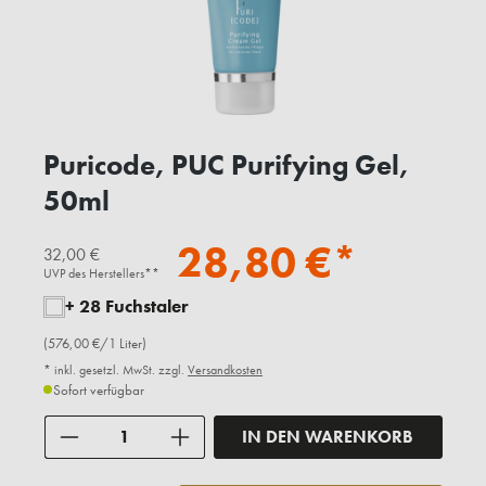
Puricode, PUC Purifying Gel,
50ml
28,80 €*
32,00 €
UVP des Herstellers**
+ 28 Fuchstaler
(576,00 €/1 Liter)
* inkl. gesetzl. MwSt. zzgl.
Versandkosten
Sofort verfügbar
Anzahl
IN DEN WARENKORB