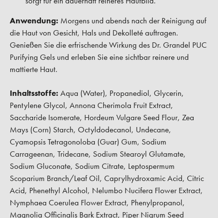
sorgt für ein dauerhaft reineres Hautbild.
Anwendung:
Morgens und abends nach der Reinigung auf
die Haut von Gesicht, Hals und Dekolleté auftragen.
Genießen Sie die erfrischende Wirkung des Dr. Grandel PUC
Purifying Gels und erleben Sie eine sichtbar reinere und
mattierte Haut.
Inhaltsstoffe:
Aqua (Water), Propanediol, Glycerin,
Pentylene Glycol, Annona Cherimola Fruit Extract,
Saccharide Isomerate, Hordeum Vulgare Seed Flour, Zea
Mays (Corn) Starch, Octyldodecanol, Undecane,
Cyamopsis Tetragonoloba (Guar) Gum, Sodium
Carrageenan, Tridecane, Sodium Stearoyl Glutamate,
Sodium Gluconate, Sodium Citrate, Leptospermum
Scoparium Branch/Leaf Oil, Caprylhydroxamic Acid, Citric
Acid, Phenethyl Alcohol, Nelumbo Nucifera Flower Extract,
Nymphaea Coerulea Flower Extract, Phenylpropanol,
Magnolia Officinalis Bark Extract, Piper Nigrum Seed