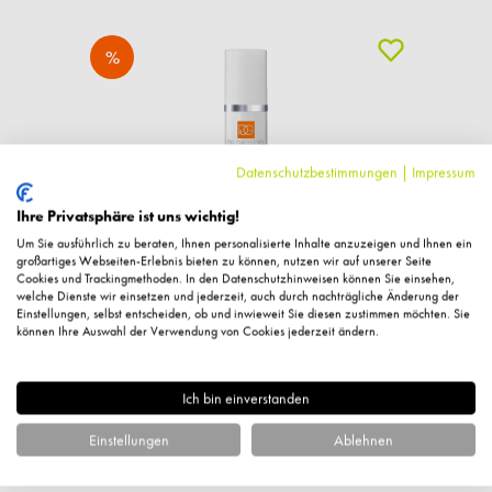
%
Datenschutzbestimmungen
|
Impressum
Ihre Privatsphäre ist uns wichtig!
Um Sie ausführlich zu beraten, Ihnen personalisierte Inhalte anzuzeigen und Ihnen ein
großartiges Webseiten-Erlebnis bieten zu können, nutzen wir auf unserer Seite
Cookies und Trackingmethoden. In den Datenschutzhinweisen können Sie einsehen,
welche Dienste wir einsetzen und jederzeit, auch durch nachträgliche Änderung der
Einstellungen, selbst entscheiden, ob und inwieweit Sie diesen zustimmen möchten. Sie
Experts, Puri Expert Purifying Cream, 50ml
können Ihre Auswahl der Verwendung von Cookies jederzeit ändern.
30,60 €*
Ich bin einverstanden
34,00 € UVP des Herstellers**
Einstellungen
Ablehnen
612,00 €* / 1 Liter
+ 30 Fuchstaler