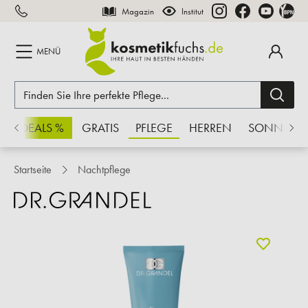
Magazin
Institut
inhalt springen
MENÜ
CHSDEALS %
GRATIS
PFLEGE
HERREN
SONNE
Startseite
Nachtpflege