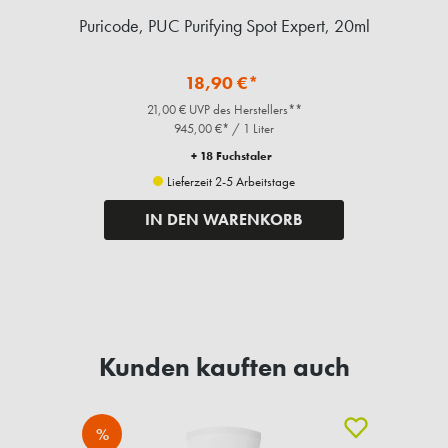
ml
Puricode, PUC Purifying Spot Expert, 20ml
P
18,90 €*
21,00 € UVP des Herstellers**
945,00 €* / 1 Liter
+ 18 Fuchstaler
Lieferzeit 2-5 Arbeitstage
IN DEN WARENKORB
Kunden kauften auch
%