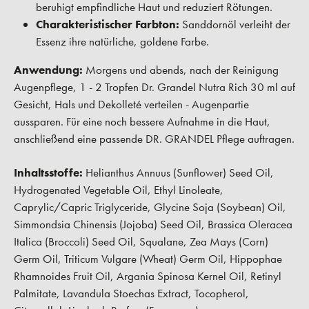
beruhigt empfindliche Haut und reduziert Rötungen.
Charakteristischer Farbton:
Sanddornöl verleiht der
Essenz ihre natürliche, goldene Farbe.
Anwendung:
Morgens und abends, nach der Reinigung
Augenpflege, 1 - 2 Tropfen Dr. Grandel Nutra Rich 30 ml auf
Gesicht, Hals und Dekolleté verteilen - Augenpartie
aussparen. Für eine noch bessere Aufnahme in die Haut,
anschließend eine passende DR. GRANDEL Pflege auftragen.
Inhaltsstoffe:
Helianthus Annuus (Sunflower) Seed Oil,
Hydrogenated Vegetable Oil, Ethyl Linoleate,
Caprylic/Capric Triglyceride, Glycine Soja (Soybean) Oil,
Simmondsia Chinensis (Jojoba) Seed Oil, Brassica Oleracea
Italica (Broccoli) Seed Oil, Squalane, Zea Mays (Corn)
Germ Oil, Triticum Vulgare (Wheat) Germ Oil, Hippophae
Rhamnoides Fruit Oil, Argania Spinosa Kernel Oil, Retinyl
Palmitate, Lavandula Stoechas Extract, Tocopherol,