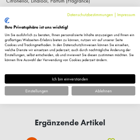
Citronellol, Linalool, Parfum (Fragrance)
Datenschutzbestimmungen
|
Impressum
Hersteller-Kontaktinformationen
Ihre Privatsphäre ist uns wichtig!
Um Sie ausführlich zu beraten, Ihnen personalisierte Inhalte anzuzeigen und Ihnen ein
großartiges Webseiten-Erlebnis bieten zu können, nutzen wir auf unserer Seite
Kundenbewertungen
Cookies und Trackingmethoden. In den Datenschutzhinweisen können Sie einsehen,
welche Dienste wir einsetzen und jederzeit, auch durch nachträgliche Änderung der
Einstellungen, selbst entscheiden, ob und inwieweit Sie diesen zustimmen möchten. Sie
können Ihre Auswahl der Verwendung von Cookies jederzeit ändern.
Ich bin einverstanden
Fragen zum Artikel?
Einstellungen
Ablehnen
Ergänzende Artikel