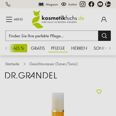
Magazin
Institut
inhalt springen
MENÜ
CHSDEALS %
GRATIS
PFLEGE
HERREN
SONNE
Startseite
Gesichtswasser (Toner/Tonic)