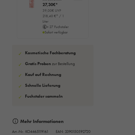
liftante,
27,30€*
125ml
39,00€ UVP
218,40 €* / 1
Liter
+ 27 Fuchstaler
Sofort verfügbar
Kosmetische Fachberatung
✓
Gratis Proben
zur Bestellung
✓
Kauf auf Rechnung
✓
Schnelle Lieferung
✓
Fuchstaler sammeln
✓
Mehr Informationen
Art.-Nr.:
KO4465119161
EAN: 3390150592720