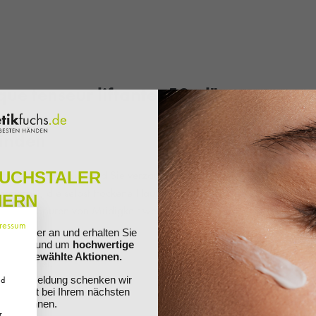
ue tenseur liftante, 50ml"
winden
eihe von Payot. Sie wird Sie verzaubern. Die
FUCHSTALER
xtrakt, die selbst trockene Haut wird intensiv
HERN
lättet und Spuren von Müdigkeit werden
ressum
ewsletter an und erhalten Sie
ationen rund um
hochwertige
nd ausgewählte Aktionen.
ut geeignet.
Ihre Anmeldung schenken wir
nd
 Sie direkt bei Ihrem nächsten
ösen können.
r