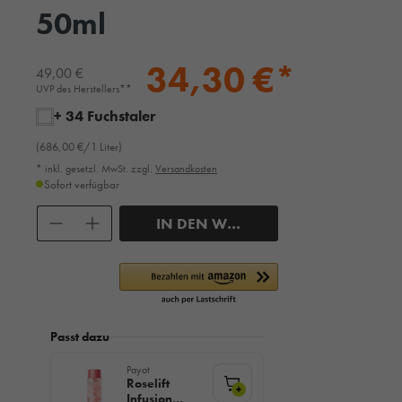
50ml
34,30 €*
49,00 €
UVP des Herstellers**
+ 34 Fuchstaler
(686,00 €/1 Liter)
* inkl. gesetzl. MwSt. zzgl.
Versandkosten
Sofort verfügbar
Anzahl
IN DEN WARENKORB
Passt dazu
Payot
Roselift
+
Infusion