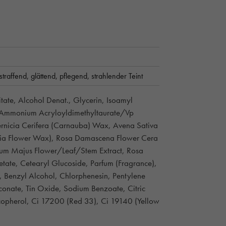
straffend,
glättend,
pflegend,
strahlender Teint
tate, Alcohol Denat., Glycerin, Isoamyl
l, Ammonium Acryloyldimethyltaurate/Vp
pernicia Cerifera (Carnauba) Wax, Avena Sativa
folia Flower Wax), Rosa Damascena Flower Cera
um Majus Flower/Leaf/Stem Extract, Rosa
etate, Cetearyl Glucoside, Parfum (Fragrance),
, Benzyl Alcohol, Chlorphenesin, Pentylene
nate, Tin Oxide, Sodium Benzoate, Citric
copherol, Ci 17200 (Red 33), Ci 19140 (Yellow