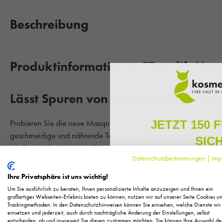
Beschreibung
Produktinformationen "Roselift Masq
Lässt Spuren von Müdigkeit versch
Probieren Sie die neue Masque tenseur liftant aus der Roselift R
JETZT 150 
geschmeidige und nährende Textur enthält Rosenwasser und Hafere
SIC
mit Feuchtigkeit versorgt. Feine Linien und Fältchen werden geg
Datenschutzbestimmungen
|
Imp
weggeschoben. Zurück bleibt eine erfrischte und zarte Haut.
Melden Sie sich zu unserem N
regelmäßig exklusive Inform
Ihre Privatsphäre ist uns wichtig!
Pflege, neue Produkte u
Hauttyp:
Für jeden Hauttyp geeignet. Auch für die trockene Ha
Um Sie ausführlich zu beraten, Ihnen personalisierte Inhalte anzuzeigen und Ihnen ein
Als kleines Dankeschön für 
großartiges Webseiten-Erlebnis bieten zu können, nutzen wir auf unserer Seite Cookies u
Trackingmethoden. In den Datenschutzhinweisen können Sie einsehen, welche Dienste wir
Ihnen
150 Fuchstaler*
, die
Ihre Vorteile im Überblick:
einsetzen und jederzeit, auch durch nachträgliche Änderung der Einstellungen, selbst
Einkauf einl
entscheiden, ob und inwieweit Sie diesen zustimmen möchten. Sie können Ihre Auswahl de