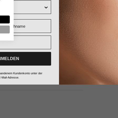
Nachname
 2-mal pro Woche. Tragen Sie eine dickere
ei die Augenpartie aus. Lassen Sie die Maske 15
NMELDEN
r ab 20
vorhandenem Kundenkonto unter der
-Mail-Adresse.