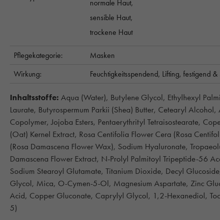
normale Haut,
sensible Haut,
trockene Haut
Pflegekategorie:
Masken
Wirkung:
Feuchtigkeitsspendend,
Lifting,
festigend & 
Inhaltsstoffe:
Aqua (Water), Butylene Glycol, Ethylhexyl Palmi
Laurate, Butyrospermum Parkii (Shea) Butter, Cetearyl Alcoho
Copolymer, Jojoba Esters, Pentaerythrityl Tetraisostearate, Co
(Oat) Kernel Extract, Rosa Centifolia Flower Cera (Rosa Centi
(Rosa Damascena Flower Wax), Sodium Hyaluronate, Tropaeol
Damascena Flower Extract, N-Prolyl Palmitoyl Tripeptide-56 Ac
Sodium Stearoyl Glutamate, Titanium Dioxide, Decyl Glucoside
Glycol, Mica, O-Cymen-5-Ol, Magnesium Aspartate, Zinc Gluco
Acid, Copper Gluconate, Caprylyl Glycol, 1,2-Hexanediol, To
5)