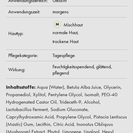
Anwendungsbereich:
Gesicht
Anwendungszeit:
morgens
Mischhaut
normale Haut,
Hauttyp:
trockene Haut
Pflegekategorie:
Tagespflege
Feuchtigkeitsspendend,
glättend,
Wirkung:
pflegend
Inhaltsstoffe:
Aqua (Water), Betula Alba Juice, Glycerin,
Propanediol, Xylitol, Pentylene Glycol, Isomalt, PEG-40
Hydrogenated Castor Oil, Trideceth-9, Alcohol,
Lactobacillus Ferment, Sodium Gluconate,
Caprylhydroxamic Acid, Propylene Glycol, Pistacia Lentiscus
(Mastic) Gum, Lecithin, Citric Acid, Inonotus Obliquus
(Mushroom) Extract, Phytol, Limonene, Linalool, Hexyl