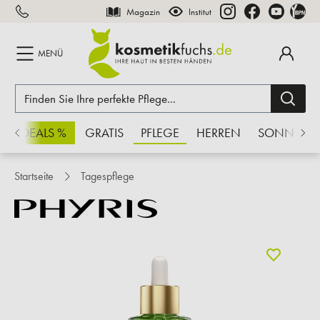
Magazin
Institut
inhalt springen
MENÜ
CHSDEALS %
GRATIS
PFLEGE
HERREN
SONNE
Startseite
Tagespflege