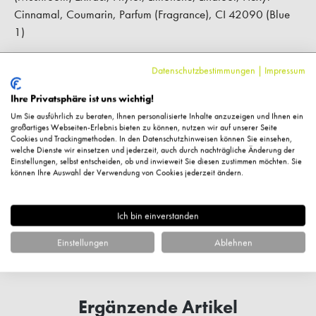
Cinnamal, Coumarin, Parfum (Fragrance), CI 42090 (Blue
1)
Datenschutzbestimmungen
|
Impressum
Hersteller-Kontaktinformationen
Ihre Privatsphäre ist uns wichtig!
Um Sie ausführlich zu beraten, Ihnen personalisierte Inhalte anzuzeigen und Ihnen ein
Kundenbewertungen
großartiges Webseiten-Erlebnis bieten zu können, nutzen wir auf unserer Seite
Cookies und Trackingmethoden. In den Datenschutzhinweisen können Sie einsehen,
welche Dienste wir einsetzen und jederzeit, auch durch nachträgliche Änderung der
Einstellungen, selbst entscheiden, ob und inwieweit Sie diesen zustimmen möchten. Sie
können Ihre Auswahl der Verwendung von Cookies jederzeit ändern.
Fragen zum Artikel?
Ich bin einverstanden
Einstellungen
Ablehnen
Ergänzende Artikel