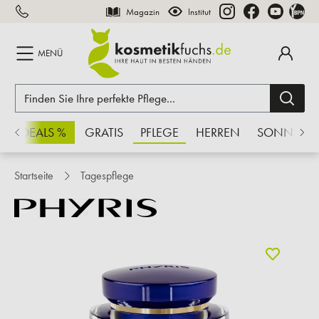
Magazin
Institut
inhalt springen
MENÜ
CHSDEALS %
GRATIS
PFLEGE
HERREN
SONNE
Startseite
Tagespflege