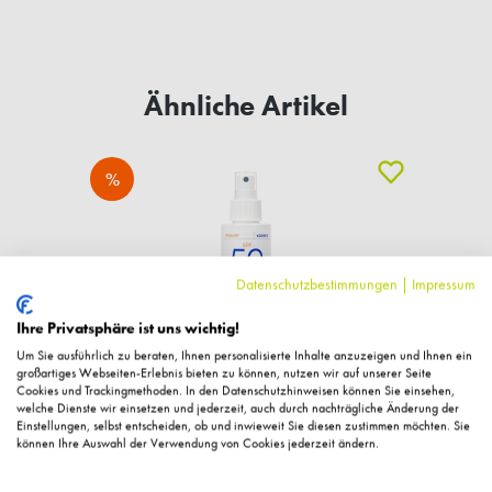
Ähnliche Artikel
%
Datenschutzbestimmungen
|
Impressum
Ihre Privatsphäre ist uns wichtig!
Um Sie ausführlich zu beraten, Ihnen personalisierte Inhalte anzuzeigen und Ihnen ein
großartiges Webseiten-Erlebnis bieten zu können, nutzen wir auf unserer Seite
Cookies und Trackingmethoden. In den Datenschutzhinweisen können Sie einsehen,
welche Dienste wir einsetzen und jederzeit, auch durch nachträgliche Änderung der
Einstellungen, selbst entscheiden, ob und inwieweit Sie diesen zustimmen möchten. Sie
können Ihre Auswahl der Verwendung von Cookies jederzeit ändern.
u.
YOGHURT Sonnenspray Emulsion Gesicht u
Y
Körper SPF50, 150ml