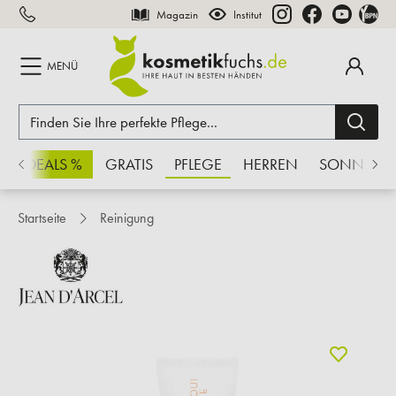
Magazin
Institut
inhalt springen
MENÜ
CHSDEALS %
GRATIS
PFLEGE
HERREN
SONNE
Startseite
Reinigung