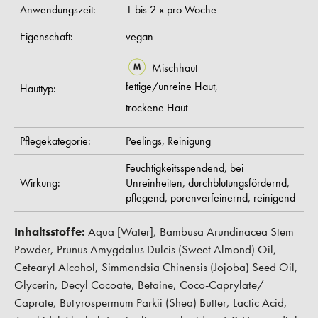
Anwendungszeit:
1 bis 2 x pro Woche
Eigenschaft:
vegan
Mischhaut
fettige/unreine Haut,
Hauttyp:
trockene Haut
Pflegekategorie:
Peelings,
Reinigung
Feuchtigkeitsspendend,
bei
Wirkung:
Unreinheiten,
durchblutungsfördernd,
pflegend,
porenverfeinernd,
reinigend
Inhaltsstoffe:
Aqua [Water], Bambusa Arundinacea Stem
Powder, Prunus Amygdalus Dulcis (Sweet Almond) Oil,
Cetearyl Alcohol, Simmondsia Chinensis (Jojoba) Seed Oil,
Glycerin, Decyl Cocoate, Betaine, Coco-Caprylate/
Caprate, Butyrospermum Parkii (Shea) Butter, Lactic Acid,